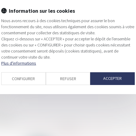
Information sur les cookies
Nous avons recours à des cookies techniques pour assurer le bon
fonctionnement du site, nous utilisons également des cookies soumis à votre
emandée dans les trois ans... sauf dissimulation
consentement pour collecter des statistiques de visite.
e sur la résiliation d’un contrat poursuivi
Cliquez ci-dessous sur « ACCEPTER » pour accepter le dépôt de l'ensemble
des cookies ou sur « CONFIGURER » pour choisir quels cookies nécessitant
ont des montages destinés à éluder l’impôt
votre consentement seront déposés (cookies statistiques), avant de
continuer votre visite du site.
Plus d'informations
 du dépassement par le bénéficiaire
nt être proportionnées
ACCEPTER
CONFIGURER
REFUSER
 !
 débat
...
...
<<
<
232
233
234
235
236
237
238
>
>>