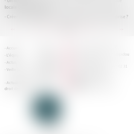
Un nouvel outil pour visualiser les données de la fiscalité
locale des entreprises
Créer une stratégie de sortie réussie pour votre entreprise ?
...
...
<<
<
85
86
87
88
89
90
91
>
>>
HOUDAN LEGRAND RÉTIF
Accueil
Cabinet
4 boulevard Georges Pompidou
L'équipe
Nos missions
- 14000 CAEN
Actus
Contact
Tél : 02 31 29 20 20 - Fax : 02 31
Veille juridique
Actualités en
29 20 25
accueil@hlr-
droit social
avocats.fr
Actualités en
Articles
CONTACTEZ-NOUS
droit des affaires