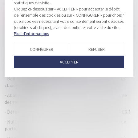
HISTORIQUE
statistiques de visite.
Cliquez ci-dessous sur « ACCEPTER » pour accepter le dépôt
Franchise : l’étude de marché local doit représenter le
de l'ensemble des cookies ou sur « CONFIGURER » pour choisir
marché de manière sincère
quels cookies nécessitant votre consentement seront déposés
(cookies statistiques), avant de continuer votre visite du site.
Quand la procédure de liquidation judiciaire d’une société est
Plus d'informations
étendue à son dirigeant
Le propriétaire de bien immobilier doit désormais remplir
CONFIGURER
REFUSER
une déclaration d’occupation
Comment faire survivre la culture d'entreprise à une
ACCEPTER
opération de fusion-acquisition ?
Bail commercial : Avenant et réputation non écrite de la
clause d'indexation
Abattement dirigeant : Bercy tient compte de la réforme
des retraites
Défiscalisation : comment baisser ses impôts avec le PER ?
Nullité d’AG de SARL pour défaut de qualité d’associé d'un
participant