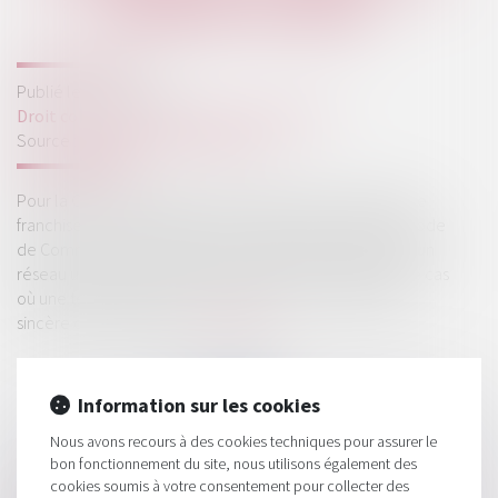
MANIÈRE SINCÈRE
Publié le :
10/11/2023
Droit commercial
/
Droit de la distribution
Source :
www.lemag-juridique.com
Pour la Cour de cassation, concernant les relations entre
franchiseurs et franchisés, même si l'article L 330-3 du code
de Commerce ne met pas à la charge de l'animateur d'un
réseau une étude du marché local, il lui impose, dans le cas
où une telle information est donnée, une présentation
sincère de ce marché...
Lire la suite
Information sur les cookies
Nous avons recours à des cookies techniques pour assurer le
bon fonctionnement du site, nous utilisons également des
cookies soumis à votre consentement pour collecter des