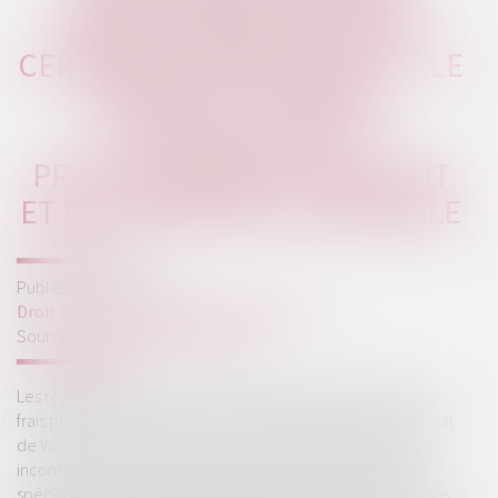
PROFESSIONNELS POUR
CERTAINES PROFESSIONS ? - LE
MONDE DU CHIFFRE :
L'ACTUALITÉ DES
PROFESSIONNELS DE L'AUDIT
ET DE L'EXPERTISE COMPTABLE
Publié le :
13/04/2022
Droit fiscal
/
Fiscalité des professionnels
Source :
www.lemondeduchiffre.fr
Les règles pour bénéficier de l’abattement forfaitaire pour
frais professionnels se durcissent. Le groupe de travail Social
de Walter France précise les conditions qui sont devenues
incontournables afin de bénéficier de cette déduction
spécifique pour frais professionnels, ainsi que les obligations