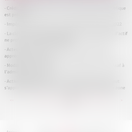
Crédit d'impôt recherche : la notion de subvention publique
est précisée
Impôt sur le revenu et IFI : dates de déclaration pour 2022
La clôture de la liquidation judiciaire pour insuffisance d'actif
ne profite pas à l'époux codébiteur
Actes de commerce et protection du consommateur :
appréciation souveraine
Modalités de communication d'informations par l'Urssaf à
l'administration fiscale
Activité de négoce en ZFU : le régime d'exonération peut
s'appliquer même si les biens ne transitent pas dans la zone
...
...
<<
<
135
136
137
138
139
140
141
>
>>
HOUDAN LEGRAND RÉTIF
Accueil
Cabinet