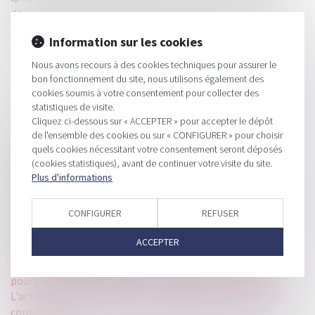
de l’employeur et les conséquences de la fin de la tolérance
de l’Urssaf en décembre 2022...
Lire la suite
Information sur les cookies
Nous avons recours à des cookies techniques pour assurer le
bon fonctionnement du site, nous utilisons également des
cookies soumis à votre consentement pour collecter des
statistiques de visite.
Cliquez ci-dessous sur « ACCEPTER » pour accepter le dépôt
de l'ensemble des cookies ou sur « CONFIGURER » pour choisir
HISTORIQUE
quels cookies nécessitant votre consentement seront déposés
(cookies statistiques), avant de continuer votre visite du site.
Quelles conditions pour rattacher un enfant majeur au
Plus d'informations
foyer fiscal ?
Prêts libellés en devise étrangère : Dernier avis de la CJUE
CONFIGURER
REFUSER
Cessation d’activité et cession de parts de SCP : quelle
imposition pour la plus-value ?
ACCEPTER
Fin de l’abattement forfaitaire pour frais professionnels
pour certaines professions ? - LE MONDE DU CHIFFRE :
L'actualité des professionnels de l'audit et de l'expertise
comptable