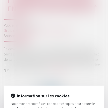
L'INDEMNITÉ DE RUPTURE ET
ENGAGE SA RESPONSABILITÉ
Publié le :
01/12/2022
Droit commercial
/
Droit de la distribution
Source :
www.efl.fr
En cas de cessation d’un contrat d’agence commerciale, la
perte par l'agent de son droit à l'indemnité de rupture du fait
de sa faute grave n'empêche pas le mandant d'engager une
action en responsabilité contre lui en réparation du préjudice
que lui a causé cette faute...
Lire la suite
Information sur les cookies
Nous avons recours à des cookies techniques pour assurer le