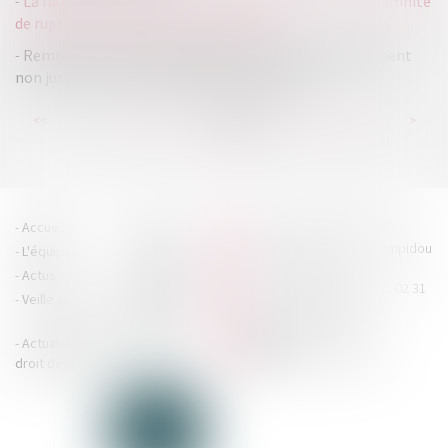
La faute grave de l’agent commercial le prive de l'indemnité
de rupture et engage sa responsabilité
Remboursements aux dirigeants de frais de déplacement
non justifiés : quelle catégorie d'imposition ?
...
...
<<
<
118
119
120
121
122
123
124
>
>>
HOUDAN LEGRAND RÉTIF
Accueil
Cabinet
4 boulevard Georges Pompidou
L'équipe
Nos missions
- 14000 CAEN
Actus
Contact
Tél : 02 31 29 20 20 - Fax : 02 31
Veille juridique
Actualités en
29 20 25
accueil@hlr-
droit social
avocats.fr
Actualités en
Articles
CONTACTEZ-NOUS
droit des affaires