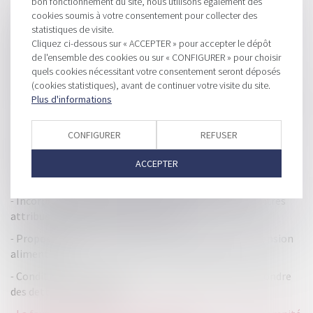
HISTORIQUE
bon fonctionnement du site, nous utilisons également des
cookies soumis à votre consentement pour collecter des
Le droit à l’erreur en matière fiscale, attention aux
statistiques de visite.
conditions
Cliquez ci-dessous sur « ACCEPTER » pour accepter le dépôt
de l'ensemble des cookies ou sur « CONFIGURER » pour choisir
La garantie légale de conformité ne s’applique pas au
quels cookies nécessitant votre consentement seront déposés
contrat d’entreprise
(cookies statistiques), avant de continuer votre visite du site.
Plus d'informations
Liquidation judiciaire et perte de la qualité d'assujettie à la
TVA
CONFIGURER
REFUSER
Une augmentation de capital décidée aux dépens d'un
associé égalitaire annulée pour fraude
ACCEPTER
Sénat : adoption de la première partie du PLF 2023
Incorporation de réserves : le délai de détention de titres
attribués gratuitement est précisé
Proposition de loi relative à la charge fiscale de la pension
alimentaire
Condition de l’engagement de la société-mère à répondre
des dettes de sa filiale