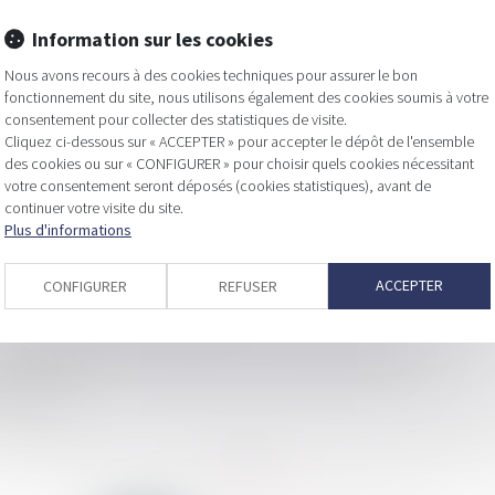
Information sur les cookies
Nous avons recours à des cookies techniques pour assurer le bon
fonctionnement du site, nous utilisons également des cookies soumis à votre
ionnel
consentement pour collecter des statistiques de visite.
faciliter les reprises
Cliquez ci-dessous sur « ACCEPTER » pour accepter le dépôt de l'ensemble
des cookies ou sur « CONFIGURER » pour choisir quels cookies nécessitant
: la Cour de cassation précise la notion de connaissance du domma
votre consentement seront déposés (cookies statistiques), avant de
continuer votre visite du site.
 protocole d’accord par Bouygues Telecom, le groupe Iliad et Orang
Plus d'informations
ables : le manquement déontologique ne suffit pas à lui seul
 ne sont pas des redevables légaux
ACCEPTER
CONFIGURER
REFUSER
ontributive justifie l’imposition de l’ensemble des actifs
férentes ?
...
...
<<
<
3
4
5
6
7
8
9
>
>>