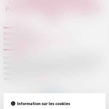
L'ALLONGEMENT DES DÉLAIS
POUR OPTER POUR LE RÉGIME
RÉEL
Publié le :
18/05/2022
Droit fiscal
/
Fiscalité des professionnels
Source :
fiscalonline.com
L’article 7 de la Loi de Finances pour 2022 a allongé les délais
d’option pour le régime réel d’imposition des entrepreneurs
individuels dont le CA HT est situé en deçà des plafonds du
régime micro. Bercy vient de commenter cet
aménagement...
Lire la suite
Information sur les cookies