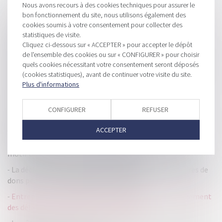
Nous avons recours à des cookies techniques pour assurer le
bon fonctionnement du site, nous utilisons également des
HISTORIQUE
cookies soumis à votre consentement pour collecter des
statistiques de visite.
Les Français ne paieront plus la redevance télé dès la
Cliquez ci-dessous sur « ACCEPTER » pour accepter le dépôt
rentrée
de l'ensemble des cookies ou sur « CONFIGURER » pour choisir
Conjoint du chef d’entreprise : le modèle d’attestation sur
quels cookies nécessitant votre consentement seront déposés
l’honneur est modifié
(cookies statistiques), avant de continuer votre visite du site.
Plus d'informations
L’action du consommateur tendant à voir déclarer non
écrite une clause abusive est imprescriptible
CONFIGURER
REFUSER
Non-respect de l’ordre des licenciements : compétence
judiciaire
ACCEPTER
Réorganiser la direction n'est pas en lui-même un juste
motif de révocation d'un dirigeant de SA
La déclaration incombant aux organismes bénéficiaires de
dons peut être effectuée jusqu'à fin 2022
Entrepreneurs individuels : Bercy commente l'allongement
des délais pour opter pour le régime réel