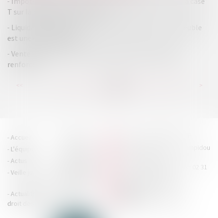
Impôts 2022 - Parent isolé : n'oubliez pas de cocher la case
T sur la déclaration de revenus
Liquidation judiciaire : la vente de gré à gré d'un immeuble
est une vente judiciaire
Vente sur Internet : la protection du consommateur
renforcée
...
...
<<
<
132
133
134
135
136
137
138
>
>>
HOUDAN LEGRAND RÉTIF
Accueil
Cabinet
4 boulevard Georges Pompidou
L'équipe
Nos missions
- 14000 CAEN
Actus
Contact
Tél : 02 31 29 20 20 - Fax : 02 31
Veille juridique
Actualités en
29 20 25
accueil@hlr-
droit social
avocats.fr
Actualités en
Articles
CONTACTEZ-NOUS
droit des affaires