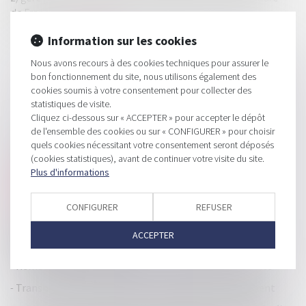
de France 2030 et le soutien continu de nos investisseurs
historiques...
Lire la suite
Information sur les cookies
Nous avons recours à des cookies techniques pour assurer le
bon fonctionnement du site, nous utilisons également des
cookies soumis à votre consentement pour collecter des
statistiques de visite.
Cliquez ci-dessous sur « ACCEPTER » pour accepter le dépôt
de l'ensemble des cookies ou sur « CONFIGURER » pour choisir
HISTORIQUE
quels cookies nécessitant votre consentement seront déposés
(cookies statistiques), avant de continuer votre visite du site.
Enalees, l’entreprise qui révolutionne le diagnostic
Plus d'informations
vétérinaire, annonce une levée de fonds de 15 millions
d'euros pour accélérer son développement et
industrialisation
CONFIGURER
REFUSER
Mise en place du zonage France Ruralité Revitalisation
ACCEPTER
(FRR) au 1er juillet 2024
Remboursements d'impôt sur le revenu 2024 : les dates
Transmettre les entreprises familiales, défi permanent