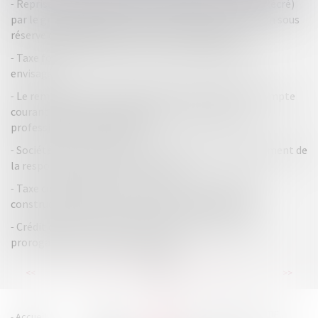
Reprise d’actifs appartenant à Ludendo (La Grande Récré)
par le groupe JouéClub : l’Autorité autorise l’opération sous
réserve d’engagements portant sur 6 magasins
Taxe foncière : découvrez le nouveau mode de calcul
envisagé
Le remboursement du prêt personnel apporté en compte
courant d’associé est-il déductible au titre des frais
professionnels du dirigeant ?
Société civile : précisions sur les modalités d’engagement de
la responsabilité d’anciens associés
Taxe communale sur la cession de terrains devenus
constructibles, délai de reprise de l'administration
Crédit d’impôt en faveur de l’aide aux personnes : la
prorogation commentée au BOFiP
...
...
<<
<
60
61
62
63
64
65
66
>
>>
HOUDAN LEGRAND RÉTIF
Accueil
Cabinet