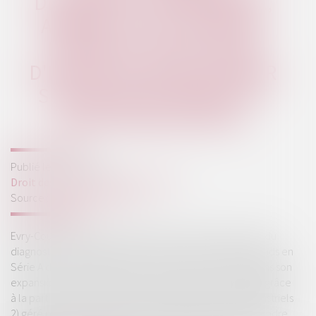
DIAGNOSTIC VÉTÉRINAIRE,
ANNONCE UNE LEVÉE DE
FONDS DE 15 MILLIONS
D'EUROS POUR ACCÉLÉRER
SON DÉVELOPPEMENT ET
INDUSTRIALISATION
Publié le :
10/07/2024
Droit des sociétés
/
Levées de fonds
Source :
presse.bpifrance.fr
Evry-Courcouronnes, le 27 juin 2024– Enalees, pionnier du
diagnostic rapide vétérinaire, annonce une levée de fonds en
Série A de 15 millions d'euros, marquant un tournant dans son
expansion. Cette levée de fonds a été rendue possible grâce
à la participation du fonds SPI 2 (Société de Projets Industriels
2) géré pour le compte de l’Etat par Bpifrance dans le cadre