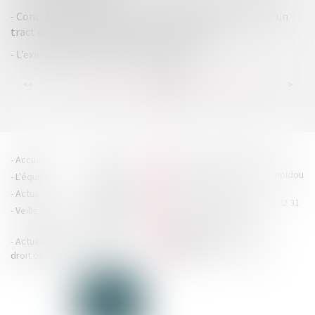
Concurrence déloyale : la présentation de produits sur un
tract peut porter atteinte à leur notoriété
L’examen de conformité fiscale est né
...
...
<<
<
168
169
170
171
172
173
174
>
>>
HOUDAN LEGRAND RÉTIF
Accueil
Cabinet
4 boulevard Georges Pompidou
L'équipe
Nos missions
- 14000 CAEN
Actus
Contact
Tél : 02 31 29 20 20 - Fax : 02 31
Veille juridique
Actualités en
29 20 25
accueil@hlr-
droit social
avocats.fr
Actualités en
Articles
CONTACTEZ-NOUS
droit des affaires