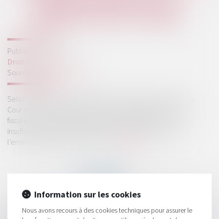
CADRE LÉGISLATIF QUI
PRÉSENTE DES LACUNES
Publié le :
10/02/2021
Droit fiscal
Source :
fiscalonline.com
Selon un nouveau rapport spécial publié aujourd’hui par la
Cour des comptes européenne, l’échange d’informations
fiscales entre les États membres de l’UE est toujours
insuffisant pour garantir une fiscalité juste et efficace dans
l’ensemble du marché unique...
Lire la suite
Information sur les cookies
Nous avons recours à des cookies techniques pour assurer le