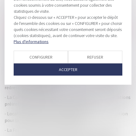
cookies soumis à votre consentement pour collecter des
HISTORIQUE
statistiques de visite.
Cliquez ci-dessous sur « ACCEPTER » pour accepter le dépôt
Le Digital Services Act (DSA) au service d’une protection
de l'ensemble des cookies ou sur « CONFIGURER » pour choisir
accrue des consommateurs face aux plateformes numériques
quels cookies nécessitant votre consentement seront déposés
(cookies statistiques), avant de continuer votre visite du site.
Projet de loi de finances 2021 (PLF) : les mesures pour les
Plus d'informations
professionnels
Taxe foncière : c’est quoi un logement vacant ?
CONFIGURER
REFUSER
Une distribution frauduleuse de dividendes déclarée
ACCEPTER
inopposable à un minoritaire
L’apport en compte courant d’associé : un moyen d’éviter le
redressement judiciaire ?
La Commission européene souhaite limiter les applications
préinstallées pour favoriser la concurrence
Locations de locaux nus à usage professionnel : une option
pour la TVA local par local est possible
La France championne d'Europe de la fiscalité en 2018