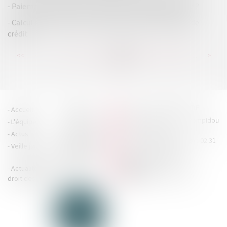
Paiement de la taxe foncière 2020 : quelle date limite ?
Calcul des intérêts et protection du consommateur de
crédit
...
...
<<
<
177
178
179
180
181
182
183
>
>>
HOUDAN LEGRAND RÉTIF
Accueil
Cabinet
4 boulevard Georges Pompidou
L'équipe
Nos missions
- 14000 CAEN
Actus
Contact
Tél : 02 31 29 20 20 - Fax : 02 31
Veille juridique
Actualités en
29 20 25
accueil@hlr-
droit social
avocats.fr
Actualités en
Articles
CONTACTEZ-NOUS
droit des affaires