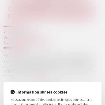
PROTECTION ACCRUE DES
CONSOMMATEURS FACE AUX
PLATEFORMES NUMÉRIQUES
Publié le :
15/10/2020
Droit de la consommation
Source :
droit-des-affaires.efe.fr
Partant du constat que la directive e-commerce ne répond
plus aux enjeux actuels posés par l’essor considérable des
plateformes numériques, la Commission européenne a mis
en place une stratégie de régulation visant la protection des
consommateurs...
Lire la suite
Information sur les cookies
Nous avons recours à des cookies techniques pour assurer le
bon fonctionnement du site, nous utilisons également des