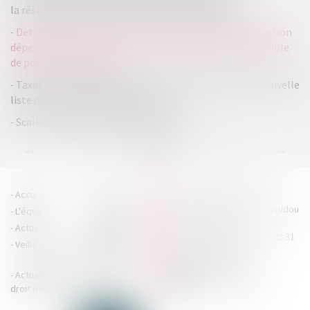
la résiliation d’un contrat en cours non poursuivi
Dette douanière : la détermination du délai de prescription
dépend de la recherche de la commission d’un acte passible
de poursuites judiciaires
Taxation des logements vacants ou secondaires : la nouvelle
liste des zones tendues est parue
Scale-up : les secrets de leur réussite
...
...
<<
<
88
89
90
91
92
93
94
>
>>
HOUDAN LEGRAND RÉTIF
Accueil
Cabinet
4 boulevard Georges Pompidou
L'équipe
Nos missions
- 14000 CAEN
Actus
Contact
Tél : 02 31 29 20 20 - Fax : 02 31
Veille juridique
Actualités en
29 20 25
accueil@hlr-
droit social
avocats.fr
Actualités en
Articles
CONTACTEZ-NOUS
droit des affaires