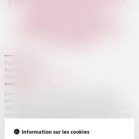
PRESCRIPTION DÉPEND DE LA
RECHERCHE DE LA
COMMISSION D’UN ACTE
PASSIBLE DE POURSUITES
JUDICIAIRES
Publié le :
05/10/2023
Droit commercial
Source :
www.lemag-juridique.com
Dans un arrêt du 20 septembre 2023, la Cour de cassation
précise que pour déterminer le délai de prescription
applicable pour la dette douanière, il convient de rechercher
si un acte passible de poursuites judiciaires a été commis, peu
important qu’aucune poursuite pénale n’ait été engagée
contre le débiteur…
Lire la suite
Information sur les cookies