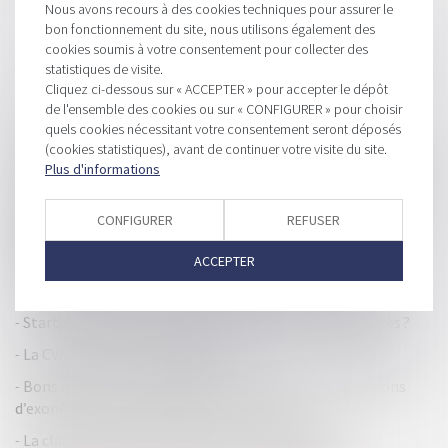
Nous avons recours à des cookies techniques pour assurer le
bon fonctionnement du site, nous utilisons également des
cookies soumis à votre consentement pour collecter des
statistiques de visite.
Cliquez ci-dessous sur « ACCEPTER » pour accepter le dépôt
de l'ensemble des cookies ou sur « CONFIGURER » pour choisir
HISTORIQUE
quels cookies nécessitant votre consentement seront déposés
(cookies statistiques), avant de continuer votre visite du site.
Compétence des sociétés de gestion de fonds de placement
Plus d'informations
en matière d'action ut singuli au nom des porteurs de parts
Le non-respect des articles L. 561-1 et suivants du Code
CONFIGURER
REFUSER
monétaire et financier peut être constitutif d’une faute de
concurrence déloyale
ACCEPTER
La modification possible d'un régime fiscal de faveur ?
Startups et levée de fonds : quels facteurs clés de succès ?
La CVAE joue les prolongations !
Bons d’achat et cadeaux pour les JO 2024 : les conditions
d’exonération sont précisées par l’Urssaf
La clause d’indemnité de résiliation appliquée à