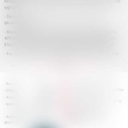
téléphonie : la DGCCRF appelle les consommateurs à rester
vigilants
Déclaration « pays par pays » : à souscrire pour le 31
décembre 2024 !
Matériel électrique : l’Autorité prononce une sanction de
470 millions d’euros à l’encontre des fabricants Schneider
Electric et Legrand et des distributeurs Rexel et Sonepar
Focus sur les cas de renouvellement du délai de forclusion
...
...
<<
<
46
47
48
49
50
51
52
>
>>
HOUDAN LEGRAND RÉTIF
Accueil
Cabinet
4 boulevard Georges Pompidou
L'équipe
Nos missions
- 14000 CAEN
Actus
Contact
Tél : 02 31 29 20 20 - Fax : 02 31
Veille juridique
Actualités en
29 20 25
accueil@hlr-
droit social
avocats.fr
Actualités en
Articles
CONTACTEZ-NOUS
droit des affaires