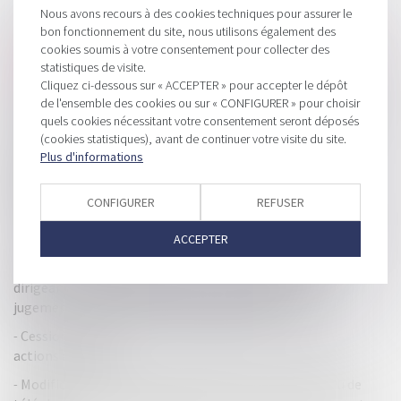
Nous avons recours à des cookies techniques pour assurer le
HISTORIQUE
bon fonctionnement du site, nous utilisons également des
cookies soumis à votre consentement pour collecter des
Déduction des intérêts justifiés dans la taxation des avoirs
statistiques de visite.
étrangers non déclarés
Cliquez ci-dessous sur « ACCEPTER » pour accepter le dépôt
Garantie d’éviction et liberté d’entreprendre : les limites de
de l'ensemble des cookies ou sur « CONFIGURER » pour choisir
quels cookies nécessitant votre consentement seront déposés
la non-concurrence après la cession de parts sociales
(cookies statistiques), avant de continuer votre visite du site.
La loi Airbnb pour encadrer les locations de courte durée
Plus d'informations
adoptée… Ce qu’elle change pour les locataires et les
propriétaires
CONFIGURER
REFUSER
Concurrence: Trois banques sanctionnées au Luxembourg
pour infraction
ACCEPTER
Clôture pour insuffisance d’actif et responsabilité du
dirigeant : seules les dettes nées antérieurement au
jugement d’ouverture sont prises en compte
Cession d’actions : gare à l’inscription en compte des
actions acquises !
Modification des contrats d’abonnement Internet ou de