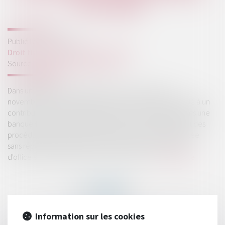
DÉCLARÉS
Publié le :
19/11/2024
Droit fiscal
/
Fiscalité des particuliers
Source :
www.lemag-juridique.com
Dans un litige porté devant la Cour de cassation le 6
novembre dernier, l'administration fiscale avait demandé à un
contribuable des justifications sur des avoirs détenus dans une
banque suisse sur une période passée, sur le fondement des
procédures fiscales, et après une mise en demeure restée
sans réponse satisfaisante, avait procédé à une taxation
d'office et envoyé un avis de recouvrement...
Lire la suite
Information sur les cookies