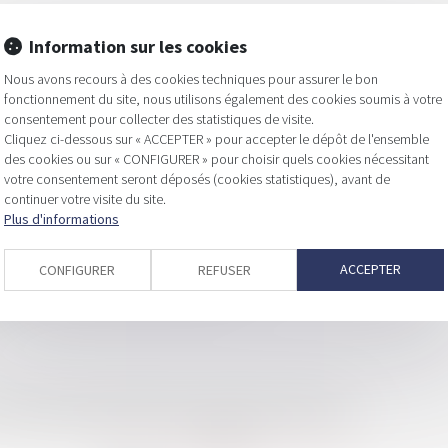
Information sur les cookies
Nous avons recours à des cookies techniques pour assurer le bon
fonctionnement du site, nous utilisons également des cookies soumis à votre
lors d'une cession d'actions
consentement pour collecter des statistiques de visite.
Cliquez ci-dessous sur « ACCEPTER » pour accepter le dépôt de l'ensemble
de tous
des cookies ou sur « CONFIGURER » pour choisir quels cookies nécessitant
votre consentement seront déposés (cookies statistiques), avant de
utorité de contrôle prudentiel et de résolution (ACPR)
continuer votre visite du site.
ations commerciales est possible
Plus d'informations
ofessionnelle d’avocats : incidence sur les cotisations sociales - St
ACCEPTER
CONFIGURER
REFUSER
éductibilité des charges financières ?
L), un statut qui protège votre patrimoine personnel