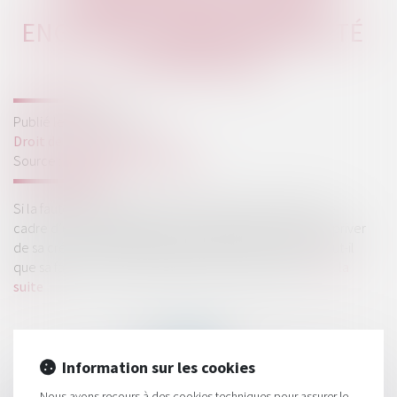
L’EMPRUNTEUR POUR
ENGAGER LA RESPONSABILITÉ
DU PRÊTEUR
Publié le :
20/06/2019
Droit de la consommation
Source :
www.dalloz-actualite.fr
Si la faute du prêteur lors de la remise des fonds dans le
cadre d’un crédit affecté est en principe de nature à le priver
de sa créance de restitution du capital versé, encore faut-il
que sa faute ait causé un préjudice à l’emprunteur...
Lire la
suite
Information sur les cookies
Nous avons recours à des cookies techniques pour assurer le