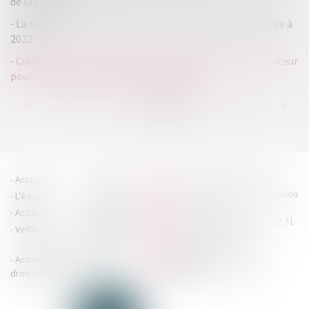
de la société
La suppression intégrale de la taxe d'habitation reportée à
2023
Crédit affecté : exigence d’un préjudice subi par l’emprunteur
pour engager la responsabilité du prêteur
...
...
<<
<
212
213
214
215
216
217
218
>
>>
HOUDAN LEGRAND RÉTIF
Accueil
Cabinet
4 boulevard Georges Pompidou
L'équipe
Nos missions
- 14000 CAEN
Actus
Contact
Tél : 02 31 29 20 20 - Fax : 02 31
Veille juridique
Actualités en
29 20 25
accueil@hlr-
droit social
avocats.fr
Actualités en
Articles
CONTACTEZ-NOUS
droit des affaires