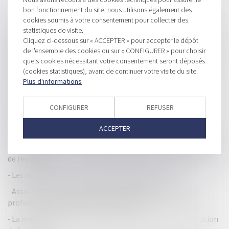
bon fonctionnement du site, nous utilisons également des
HISTORIQUE
cookies soumis à votre consentement pour collecter des
statistiques de visite.
Exonération des droits d'enregistrement en cas de divorce
Cliquez ci-dessous sur « ACCEPTER » pour accepter le dépôt
par consentement mutuel
de l'ensemble des cookies ou sur « CONFIGURER » pour choisir
quels cookies nécessitant votre consentement seront déposés
Loi Pacte et modification des seuils rendant obligatoire la
(cookies statistiques), avant de continuer votre visite du site.
nomination d’un commissaire aux comptes
Plus d'informations
Adoption définitive de la directive "restructuration et
insolvabilité"
CONFIGURER
REFUSER
Transparence, pratiques restrictives de concurrence et
ACCEPTER
autres pratiques prohibées : ordonnance du 24 avril 2019
Contrôle fiscal : les nouveaux outils ne sont pas encore gage
de recettes
Les annonces sur la réforme des impôts locaux
Associé d'une structure d'exercice libéral y exerçant sa
profession et abattement de plus-value
La mésentente entre associés peut entraîner la dissolution