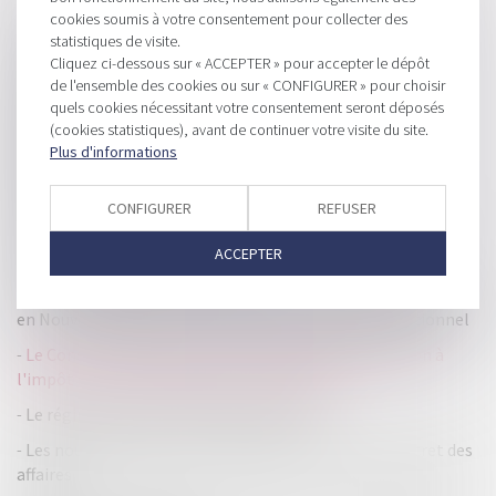
HISTORIQUE
cookies soumis à votre consentement pour collecter des
statistiques de visite.
Le coefficient de 1,25 appliqué aux revenus distribués
Cliquez ci-dessous sur « ACCEPTER » pour accepter le dépôt
conduit-il à un impôt confiscatoire ?
de l'ensemble des cookies ou sur « CONFIGURER » pour choisir
quels cookies nécessitant votre consentement seront déposés
EIRL en difficulté et respect du formalisme dans la
(cookies statistiques), avant de continuer votre visite du site.
déclaration de cessation des paiements
Plus d'informations
Obligation d'information du prestataire de voyage en
matière de franchissement des frontières
CONFIGURER
REFUSER
Comptes courants d'associés et taux d'intérêt maximum
ACCEPTER
pour le second trimestre 2019
Contrôle des prix et des marges sur les produits et services
en Nouvelle-Calédonie : sanction du Conseil constitutionnel
Le Conseil d'Etat précise les conditions de soumission à
l'impôt sur le revenu des SCI de construction
Le régime fiscale de l'épargne salariale
Les nouvelles règles en matière de protection du secret des
affaires