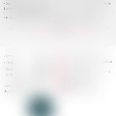
Sanction de l'entente illicite même en cas de dissolution de
l'entreprise responsable
Procédure collective et immeuble servant au logement
...
...
<<
<
218
219
220
221
222
223
224
>
>>
HOUDAN LEGRAND RÉTIF
Accueil
Cabinet
4 boulevard Georges Pompidou
L'équipe
Nos missions
- 14000 CAEN
Actus
Contact
Tél : 02 31 29 20 20 - Fax : 02 31
Veille juridique
Actualités en
29 20 25
accueil@hlr-
droit social
avocats.fr
Actualités en
Articles
CONTACTEZ-NOUS
droit des affaires