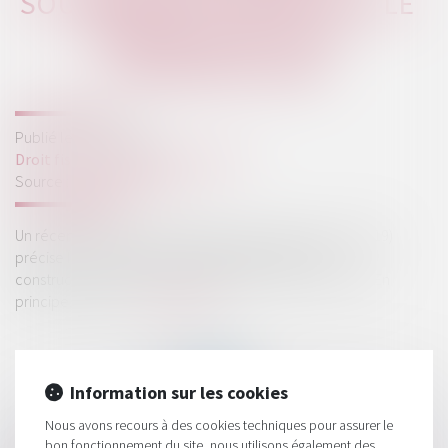
SOUMISSION À L'IMPÔT SUR LE
REVENU DES SCI DE
CONSTRUCTION
Publié le :
24/04/2019
Droit fiscal
/
Fiscalité immobilière
Source :
www.legifiscal.fr
Un récent arrêt du Conseil d’État (n°411640, 18 mars 2019)
précise les conditions dans lesquelles une SCI de
construction-vente est soumise à l’impôt sur le revenu. En
principe, une SCI ...
Lire la suite
Information sur les cookies
Nous avons recours à des cookies techniques pour assurer le
bon fonctionnement du site, nous utilisons également des