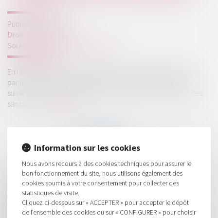
Publié le :
27/03/2025
Droit commercial
Source :
www.lemag-juridique.com
En l’espèce, une société a fait l’objet d’une enquête menée
par le collège de l’Autorité des marchés financiers (AMF),
suivie d’une condamnation prononcée par la commission des
sanctions...
Lire la suite
Information sur les cookies
Nous avons recours à des cookies techniques pour assurer le
bon fonctionnement du site, nous utilisons également des
HISTORIQUE
cookies soumis à votre consentement pour collecter des
statistiques de visite.
Compétence internationale des juridictions françaises :
Cliquez ci-dessous sur « ACCEPTER » pour accepter le dépôt
nature délictuelle de l’action en rupture brutale !
de l'ensemble des cookies ou sur « CONFIGURER » pour choisir