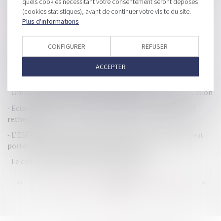
quels cookies nécessitant votre consentement seront déposés
aux coûts
(cookies statistiques), avant de continuer votre visite du site.
Plus d'informations
Comment reconnaitre une entreprise qui fraude ?
Mettez vite à jour votre RIB pour être remboursé par les
CONFIGURER
REFUSER
impôts
Consommation : la garantie légale de conformité sera
ACCEPTER
désormais inscrite sur les tickets de caisse
Omission du créancier par le débiteur et relevé de forclusion
Eclairage sur les cotisations éligibles au crédit d'impôt
recherche
L’ESFP consécutif à une vérification de comptabilité peut
porter sur le compte courant de l’associé
Le calendrier des impôts pour juillet 2021
...
...
<<
<
155
156
157
158
159
160
161
>
>>