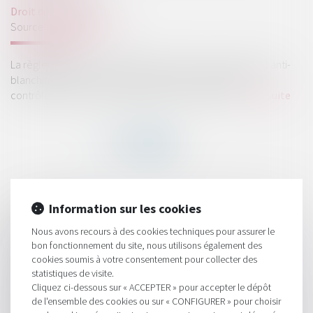
Droit des sociétés
Source :
www.daf-mag.fr
La règlementation en matière de lutte anti-corruption et anti-
blanchiment se renforce et impose aux entreprises un
contrôle de plus en plus rigoureux de leurs tiers...
Lire la suite
HISTORIQUE
Information sur les cookies
Nous avons recours à des cookies techniques pour assurer le
Accord OCDE: un taux minimal de 15% d'impôt sur les
bon fonctionnement du site, nous utilisons également des
sociétés
cookies soumis à votre consentement pour collecter des
La transmission universelle du patrimoine d’une société
statistiques de visite.
comptable n’est pas une cession de clientèle
Cliquez ci-dessous sur « ACCEPTER » pour accepter le dépôt
de l'ensemble des cookies ou sur « CONFIGURER » pour choisir
Abus de position dominante par la fixation de prix inférieurs