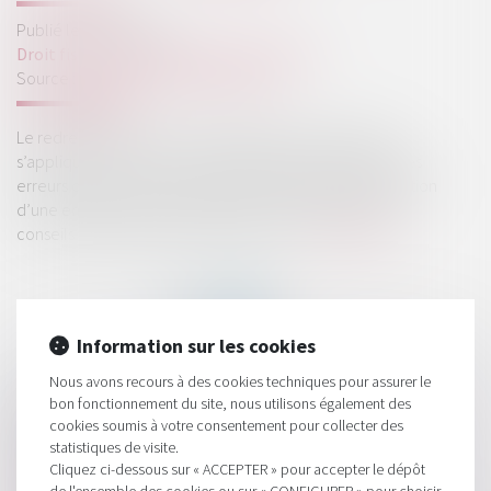
Publié le :
19/06/2019
Droit fiscal
/
Fiscalité des professionnels
Source :
www.serviceentreprise.com
Le redressement fiscal ou proposition de rectification
s’applique dans le cas où l’administration estime que des
erreurs ont été commises à propos de la base d’imposition
d’une entreprise donnée suite à un contrôle fiscal. Des
conseils pour prévenir cette démarche...
Lire la suite
Information sur les cookies
Nous avons recours à des cookies techniques pour assurer le
bon fonctionnement du site, nous utilisons également des
HISTORIQUE
cookies soumis à votre consentement pour collecter des
statistiques de visite.
Déclaration des loyers professionnels
Cliquez ci-dessous sur « ACCEPTER » pour accepter le dépôt
Comment limiter les risques de redressement fiscal ?
de l'ensemble des cookies ou sur « CONFIGURER » pour choisir