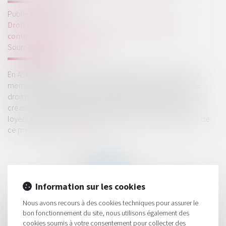
Publié le :
19/06/2024
Droit de la consommation
/
Contrats et garanties
commerciales
Source :
www.actu-juridique.fr
En Allemagne, le locataire d’un appartement dont le loyer
mensuel était supérieur au plafond maximal autorisé par le
droit national a demandé à une entreprise recouvrant des
créances de réclamer à ses bailleurs les trop-perçus de
loyers. Il a passé cette commande à travers le site Internet de
ce prestataire...
Lire la suite
Information sur les cookies
Nous avons recours à des cookies techniques pour assurer le
HISTORIQUE
bon fonctionnement du site, nous utilisons également des
cookies soumis à votre consentement pour collecter des