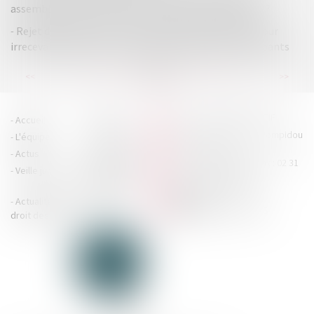
assemblée entraîne-t-elle l'annulation des décisions ?
Rejet de la saisine par l’Autorité de la concurrence pour
irrecevabilité du recours en l’absence d’éléments probants
...
...
<<
<
62
63
64
65
66
67
68
>
>>
HOUDAN LEGRAND RÉTIF
Accueil
Cabinet
4 boulevard Georges Pompidou
L'équipe
Nos missions
- 14000 CAEN
Actus
Contact
Tél : 02 31 29 20 20 - Fax : 02 31
Veille juridique
Actualités en
29 20 25
accueil@hlr-
droit social
avocats.fr
Actualités en
Articles
CONTACTEZ-NOUS
droit des affaires