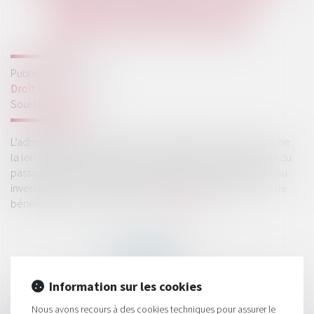
DE BA OU DE BNC : DES
PRÉCISIONS DE BERCY
Publié le :
05/08/2020
Droit fiscal
Source :
www.efl.fr
L’administration intègre dans sa base Bofip la mesure issue de
la loi de finances pour 2020 qui a clarifié les conséquences du
passage d’un régime réel d’imposition à un régime micro, ou
inversement, pour les titulaires de bénéfices agricoles ou de
bénéfices non commerciaux...
Lire la suite
Information sur les cookies
Nous avons recours à des cookies techniques pour assurer le