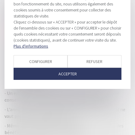
HISTORIQUE
bon fonctionnement du site, nous utilisons également des
cookies soumis à votre consentement pour collecter des
Déficit reportable dans les sociétés relevant de l'impôt sur
statistiques de visite.
le revenu
Cliquez ci-dessous sur « ACCEPTER » pour accepter le dépôt
Changement de régime d'imposition des titulaires de BA ou
de l'ensemble des cookies ou sur « CONFIGURER » pour choisir
quels cookies nécessitant votre consentement seront déposés
de BNC : des précisions de Bercy
(cookies statistiques), avant de continuer votre visite du site.
Exonération pérenne de l'allocation pour covoiturage :
Plus d'informations
modalités et conditions
Un contrat de franchise annulé pour erreur du franchisé sur
CONFIGURER
REFUSER
la rentabilité de l’activité
ACCEPTER
La garantie en cas de sauvegarde, de redressement ou de
liquidation judiciaire
Un expert-comptable jugé responsable de ne pas avoir
conseillé son client sur la fiscalité d’une opération
L’annulation contentieuse d’un refus d’agrément fiscal ne
vaut pas décision d’agrément tacite
Même sans intérêt pour la société, la mise en réserve des
bénéfices n’est pas forcément abusive