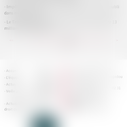
Impôt sur le revenu : puis-je corriger une erreur ou un oubli
dans ma déclaration ?
Le Tribunal de l'Union européenne annule l'amende de 13
milliards infligée à Apple
...
...
<<
<
182
183
184
185
186
187
188
>
>>
HOUDAN LEGRAND RÉTIF
Accueil
Cabinet
4 boulevard Georges Pompidou
L'équipe
Nos missions
- 14000 CAEN
Actus
Contact
Tél : 02 31 29 20 20 - Fax : 02 31
Veille juridique
Actualités en
29 20 25
accueil@hlr-
droit social
avocats.fr
Actualités en
Articles
CONTACTEZ-NOUS
droit des affaires