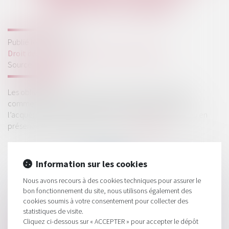
DROITS DU CÉDANT
Publié le :
28/11/2023
Droit des sociétés
/
Transmission d’entreprise
Source :
www.efl.fr
Les obligations et les créances du cédant d’un fonds de
commerce nées avant la cession ne sont transmises à
l’acquéreur du fonds que dans les cas prévus par la loi ou en
présence d’une clause en ce sens...
Lire la suite
Information sur les cookies
Nous avons recours à des cookies techniques pour assurer le
bon fonctionnement du site, nous utilisons également des
cookies soumis à votre consentement pour collecter des
HISTORIQUE
statistiques de visite.
Cliquez ci-dessous sur « ACCEPTER » pour accepter le dépôt
La cession de fonds de commerce ne confère pas à