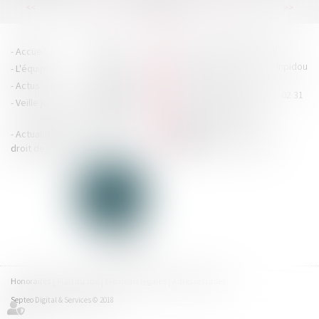
...
...
<<
<
83
84
85
86
87
88
89
>
>>
HOUDAN LEGRAND RÉTIF
Accueil
Cabinet
4 boulevard Georges Pompidou
L'équipe
Nos missions
- 14000 CAEN
Actus
Contact
Tél : 02 31 29 20 20 - Fax : 02 31
Veille juridique
Actualités en
29 20 25
accueil@hlr-
droit social
avocats.fr
Actualités en
Articles
CONTACTEZ-NOUS
droit des affaires
Honoraires
Plan du site
Mentions légales
Adresses utiles
Septeo Digital & Services © 2018