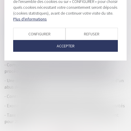
de l'ensemble des cookies ou sur « CONFIGURER » pour choisir
l’acquéreur tous les droits du cédant
quels cookies nécessitant votre consentement seront déposés
(cookies statistiques), avant de continuer votre visite du site.
Versement PER pour réduire son IR : il est encore temps !
Plus d'informations
L'urgence ne dispense pas la société d'un entretien
préalable à la révocation de son dirigeant
CONFIGURER
REFUSER
Compliance : quelles sont les attentes des Autorités ?
ACCEPTER
Vers une fiscalité moins favorable pour les meublés de
tourisme
Compétences du juge-commissaire à la clôture de la
procédure après résolution du plan de redressement
Une décision prise à l’unanimité n’est pas constitutive d’un
abus de majorité
Contribution sociale sur l'impôt sur les sociétés
Exonération des plus-values des TPE et pluralité d’activités
Taxe d'habitation : dates d'envoi de l’avis et du paiement
pour 2023