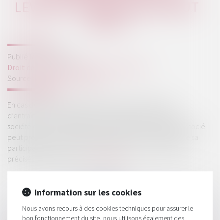
LEVÉE DE L’OPTION QUI VAUT
VENTE
Publié le :
07/03/2025
Droit des sociétés
/
Fusions et acquisitions
Source :
www.actu-juridique.fr
En cas de désaccord grave et persistant susceptible
d’entraîner une paralysie dans le fonctionnement de la
société et de porter atteinte à l’intérêt social, chaque associé
peut proposer à l’autre associé de lui céder la totalité de sa
participation au sein de la société aux prix et conditions
précisés dans son offre...
Lire la suite
Information sur les cookies
Nous avons recours à des cookies techniques pour assurer le
bon fonctionnement du site, nous utilisons également des