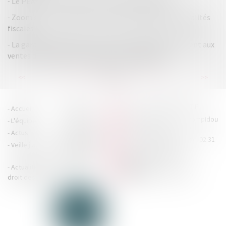
Le PEA : fonctionnement et fiscalité LégiFiscal
Zoom sur le contrôle de la proportionnalité des pénalités
fiscales
La garantie légale de conformité s’applique également aux
ventes d’animaux domestiques de compagnie !
...
...
<<
<
33
34
35
36
37
38
39
>
>>
HOUDAN LEGRAND RÉTIF
Accueil
Cabinet
4 boulevard Georges Pompidou
L'équipe
Nos missions
- 14000 CAEN
Actus
Contact
Tél : 02 31 29 20 20 - Fax : 02 31
Veille juridique
Actualités en
29 20 25
accueil@hlr-
droit social
avocats.fr
Actualités en
Articles
CONTACTEZ-NOUS
droit des affaires