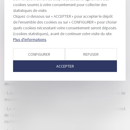
cookies soumis à votre consentement pour collecter des
HISTORIQUE
statistiques de visite.
Cliquez ci-dessous sur « ACCEPTER » pour accepter le dépôt
Consommation -Obligation d’affichage de l’origine des
de l'ensemble des cookies ou sur « CONFIGURER » pour choisir
viandes dans les restaurants
quels cookies nécessitant votre consentement seront déposés
(cookies statistiques), avant de continuer votre visite du site.
Gel jusqu’au 1er juin du seuil de franchise en base de TVA à
Plus d'informations
25.000 € : les mesures transitoires commentées
Cession d’actions : obligations de l’actionnaire pour une
CONFIGURER
REFUSER
levée de l’option qui vaut vente
ACCEPTER
Les plafonds 2025 des investissements locatifs sont connus
eHP² lance une levée de fonds participative pour concevoir
des propulseurs hybrides de drones légers
Liquidation judiciaire de l'employeur : quid des cotisations de
mutuelle pour le salarié ?
Le remboursement du compte courant d’associé est distinct
de l’obligation de la société de régler le prix des parts
rachetées !