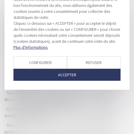
bon fonctionnement du site, nous utilisons également des
cookies soumis à votre consentement pour collecter des
HISTORIQUE
statistiques de visite.
Cliquez ci-dessous sur « ACCEPTER » pour accepter le dépôt
Ouverture d’une procédure collective : délai pour déclarer les
de l'ensemble des cookies ou sur « CONFIGURER » pour choisir
créances et forclusion
quels cookies nécessitant votre consentement seront déposés
(cookies statistiques), avant de continuer votre visite du site.
Traitement du dossier de surendettement et rappel des
Plus d'informations
effets de la décision de recevabilité
Bons de Souscription de Parts de Créateur d’Entreprise et
CONFIGURER
REFUSER
sursis d’imposition : revirement de situation
ACCEPTER
Une nouvelle levée de 40 millions catapulte Pennylane au
rang de licorne
Succession : pour le paiement fractionné ou différé des
droits de succession, voici les taux
Cotisation foncière des entreprises (CFE) : principe et
modalités de l'impôt
Mise en place de la procédure de continuité du guichet
unique