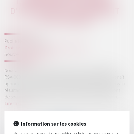
D’ENTREPRISE ET SURSIS
D’IMPOSITION : REVIREMENT
DE SITUATION
Publié le :
21/02/2024
Droit fiscal
/
Fiscalité des professionnels
Source :
www.aurep.com
Nous avions commenté en juin dernier un rescrit (BOI-RES-
RSA-000127 ; 25 mai 2023) publié par l’Administration. Il venait
apporter des précisions sur les modalités d’imposition du gain
résultant de l’apport de titres souscrits en exercice de bons
de souscription de parts de créateur d’entreprise (BSPCE)...
Lire la suite
Information sur les cookies
Nous avons recours à des cookies techniques pour assurer le