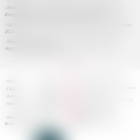
Précisions sur la contestation du refus des propositions
d’engagements par l’Autorité de la concurrence
La location meublée et la TVA après la loi de finances pour
2024 ?
Fusions, apports et opérations assimilées : nouveau
règlement ANC 2023-08
...
...
<<
<
74
75
76
77
78
79
80
>
>>
HOUDAN LEGRAND RÉTIF
Accueil
Cabinet
4 boulevard Georges Pompidou
L'équipe
Nos missions
- 14000 CAEN
Actus
Contact
Tél : 02 31 29 20 20 - Fax : 02 31
Veille juridique
Actualités en
29 20 25
accueil@hlr-
droit social
avocats.fr
Actualités en
Articles
CONTACTEZ-NOUS
droit des affaires