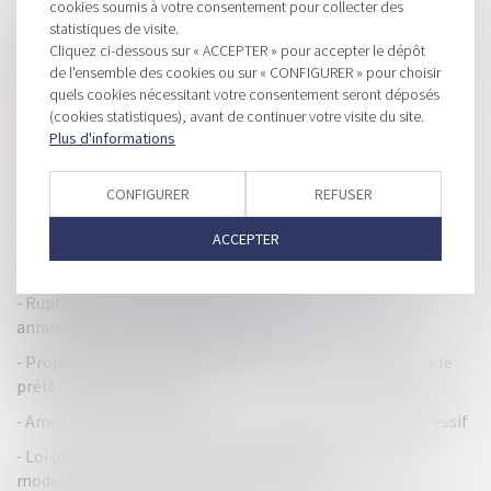
cookies soumis à votre consentement pour collecter des
HISTORIQUE
statistiques de visite.
Cliquez ci-dessous sur « ACCEPTER » pour accepter le dépôt
Cessation des paiements : un prêt consenti au débiteur par
de l'ensemble des cookies ou sur « CONFIGURER » pour choisir
ses proches est un actif disponible
quels cookies nécessitant votre consentement seront déposés
Le blocage consenti par l’associé n’empêche pas
(cookies statistiques), avant de continuer votre visite du site.
l’imposition des sommes inscrites au compte courant
Plus d'informations
Avertissement général sur le système financier de l’UE
CONFIGURER
REFUSER
Pacte d'associé conclu pour 99 ans et résiliation
ACCEPTER
Paiement fractionné ou différé des droits de succession : le
taux d’intérêt 2023 est connu
Rupture d’une relation commerciale renégociée
annuellement : effectivité du préavis
Projet de loi de finances 2023 : quelles nouveautés pour le
prélèvement à la source ?
Amortissements différés : cas de l’amortissement dégressif
Loi de finances pour 2023 : le seuil d'application de la
modulation à la baisse du PAS est abaissé