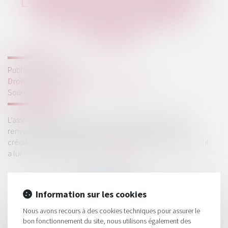
L’IMPOSITION DES SOMMES
INSCRITES AU COMPTE
COURANT
Publié le :
08/02/2023
Droit fiscal
/
Fiscalité des professionnels
Source :
www.efl.fr
L’associé dont le compte courant a été crédité ne peut
renverser la présomption de disposition des sommes
créditées en se prévalant d’une convention de blocage qu’il
a lui-même mise en place...
Lire la suite
Information sur les cookies
Nous avons recours à des cookies techniques pour assurer le
bon fonctionnement du site, nous utilisons également des