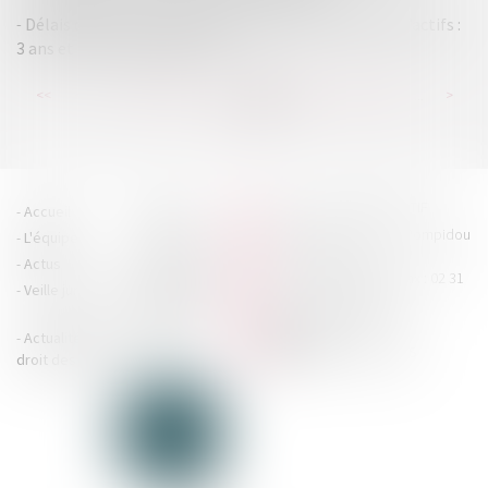
Délais d’action en responsabilité pour insuffisance d’actifs :
3 ans et pas un jour de plus ?
...
...
<<
<
115
116
117
118
119
120
121
>
>>
HOUDAN LEGRAND RÉTIF
Accueil
Cabinet
4 boulevard Georges Pompidou
L'équipe
Nos missions
- 14000 CAEN
Actus
Contact
Tél : 02 31 29 20 20 - Fax : 02 31
Veille juridique
Actualités en
29 20 25
accueil@hlr-
droit social
avocats.fr
Actualités en
Articles
CONTACTEZ-NOUS
droit des affaires