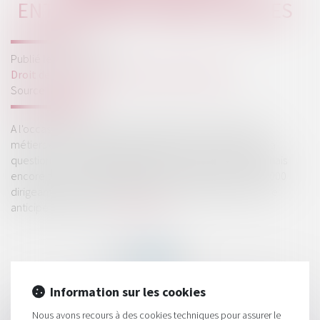
ENTREPRISES FRANCILIENNES
Publié le :
07/07/2025
Droit des sociétés
/
Transmission d’entreprise
Source :
www.jss.fr
A l'occasion des 100 ans du réseau CMA, la Chambre de
métiers et de l’artisanat Île-de-France a mis en lumière la
question de la reprise des entreprises. Un sujet crucial, mais
encore trop souvent négligé. Dans la région, près de 50 000
dirigeants ont plus de 60 ans : beaucoup n’ont pas encore
anticipé la question...
Lire la suite
Information sur les cookies
Nous avons recours à des cookies techniques pour assurer le