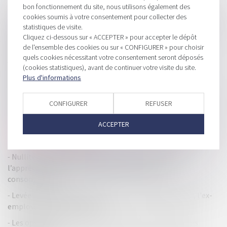
HISTORIQUE
bon fonctionnement du site, nous utilisons également des
cookies soumis à votre consentement pour collecter des
La perte de la qualité d’associé en cours d’instance ne fait
statistiques de visite.
(toujours pas) barrage à la poursuite de l’action ut singuli !
Cliquez ci-dessous sur « ACCEPTER » pour accepter le dépôt
Retour sur l’obligation du bailleur de garantir une
de l'ensemble des cookies ou sur « CONFIGURER » pour choisir
quels cookies nécessitant votre consentement seront déposés
jouissance paisible des locaux
(cookies statistiques), avant de continuer votre visite du site.
Gestion des impôts locaux : des dysfonctionnements
Plus d'informations
relevés
Inscription au RCS : une exigence inconstitutionnelle pour
CONFIGURER
REFUSER
les loueurs meublés ?
ACCEPTER
Bien anticiper sa transmission, un enjeu majeur pour les
entreprises franciliennes
Nullité et confirmation du contrat vicié : zoom sur
l’appréciation de la connaissance du vice par le
consommateur
Levée de fonds record pour la start-up de Mira Murati, l'ex-
employée vedette d'OpenAI
Les opérations de fusion-acquisition dans les énergies