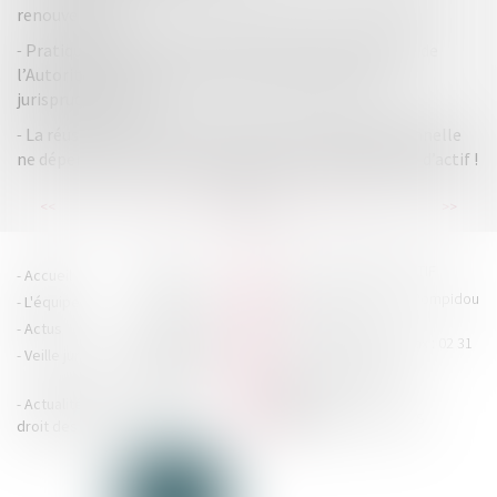
renouvelables
Pratiques anticoncurrentielles et pouvoir d’enquête de
l’Autorité de la concurrence : dernières précisions
jurisprudentielles
La réussite ou l’échec d’une mesure de faillite personnelle
ne dépend pas de la caractérisation d’une insuffisance d’actif !
...
...
<<
<
17
18
19
20
21
22
23
>
>>
HOUDAN LEGRAND RÉTIF
Accueil
Cabinet
4 boulevard Georges Pompidou
L'équipe
Nos missions
- 14000 CAEN
Actus
Contact
Tél : 02 31 29 20 20 - Fax : 02 31
Veille juridique
Actualités en
29 20 25
accueil@hlr-
droit social
avocats.fr
Actualités en
Articles
CONTACTEZ-NOUS
droit des affaires