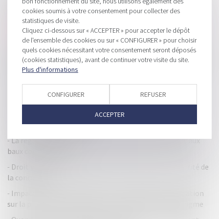
bon fonctionnement du site, nous utilisons également des
crédit
cookies soumis à votre consentement pour collecter des
statistiques de visite.
Le bénéficiaire d’un cautionnement réel n’a pas de créance
Cliquez ci-dessous sur « ACCEPTER » pour accepter le dépôt
à déclarer au passif du garant
de l'ensemble des cookies ou sur « CONFIGURER » pour choisir
Le Gouvernement propose une nouvelle codification du
quels cookies nécessitant votre consentement seront déposés
(cookies statistiques), avant de continuer votre visite du site.
droit applicable aux sociétés cotées à compter du 1er janvier
Plus d'informations
2021
Le point sur les dispositifs anti-abus et leur utilisation à
CONFIGURER
REFUSER
l’international
TVA : le Gouvernement autorise l'abaissement à 100 € du
ACCEPTER
seuil des achats en détaxe
La réglementation des délais de paiement s’applique aux
baux commerciaux
Droit voisin : le SEPM dépose plainte auprès de l'Autorité de
la concurrence
Impact de la transposition de la directive Restructuration
sur la procédure de sauvegarde : changement de paradigme