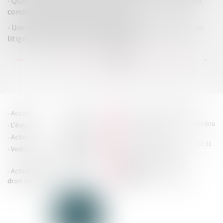
Quand le caractère fictif de la procédure de licenciement
conduit à l'imposition de l'indemnité
Une clause statutaire d’arbitrage jugée inapplicable à un
litige concernant une cession de parts
...
...
<<
<
178
179
180
181
182
183
184
>
>>
HOUDAN LEGRAND RÉTIF
Accueil
Cabinet
4 boulevard Georges Pompidou
L'équipe
Nos missions
- 14000 CAEN
Actus
Contact
Tél : 02 31 29 20 20 - Fax : 02 31
Veille juridique
Actualités en
29 20 25
accueil@hlr-
droit social
avocats.fr
Actualités en
Articles
CONTACTEZ-NOUS
droit des affaires