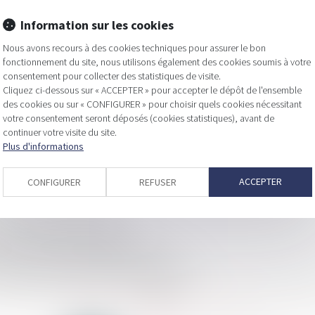
Information sur les cookies
Nous avons recours à des cookies techniques pour assurer le bon
fonctionnement du site, nous utilisons également des cookies soumis à votre
0
consentement pour collecter des statistiques de visite.
éseaux sociaux dans le cadre d'un contrôle
Cliquez ci-dessous sur « ACCEPTER » pour accepter le dépôt de l'ensemble
des cookies ou sur « CONFIGURER » pour choisir quels cookies nécessitant
uasive contre Google
votre consentement seront déposés (cookies statistiques), avant de
continuer votre visite du site.
 appel, pas d’éclaircies à l’horizon
Plus d'informations
claration pays par pays est actualisée
 en redressement judiciaire
ACCEPTER
CONFIGURER
REFUSER
ent en véhicule électrique
s sur le site internet RappelConso
e, assurent les administrateurs judiciaires
...
...
<<
<
166
167
168
169
170
171
172
>
>>