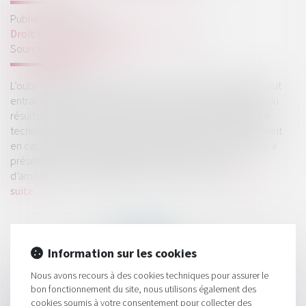
Publié le :
01/02/2023
Droit fiscal
/
Fiscalité des professionnels
Source :
www.legifiscal.fr
L’oubli dans la constatation des amortissements différés peut
entraîner des retraitements fiscaux pour la détermination du
résultat imposable. Ce sont des situations qui peuvent être
techniquement complexes à mettre en place, spécialement
en cas d’amortissement dégressif. Cette fiche est destinée à
présenter les conséquences d’un tel oubli en cas
d’amortissement dégressif, à partir d’un exemple...
Lire la
suite
Information sur les cookies
Nous avons recours à des cookies techniques pour assurer le
bon fonctionnement du site, nous utilisons également des
HISTORIQUE
cookies soumis à votre consentement pour collecter des