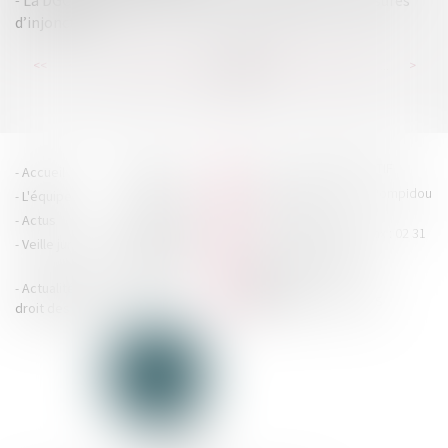
La DGCCRF peut désormais rendre publiques ses mesures
d’injonction
...
...
<<
<
115
116
117
118
119
120
121
>
>>
HOUDAN LEGRAND RÉTIF
Accueil
Cabinet
4 boulevard Georges Pompidou
L'équipe
Nos missions
- 14000 CAEN
Actus
Contact
Tél : 02 31 29 20 20 - Fax : 02 31
Veille juridique
Actualités en
29 20 25
accueil@hlr-
droit social
avocats.fr
Actualités en
Articles
CONTACTEZ-NOUS
droit des affaires