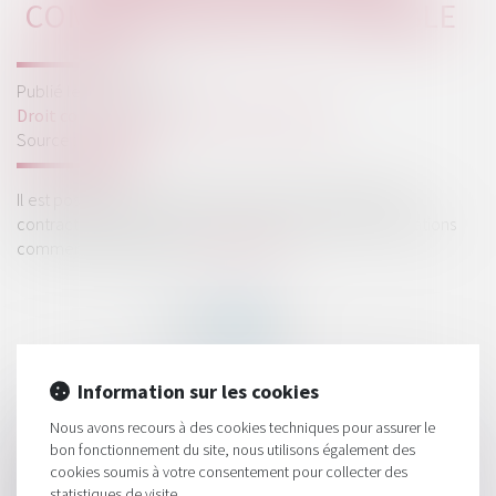
COMMERCIALES EST POSSIBLE
Publié le :
18/01/2019
Droit commercial
/
Droit de la concurrence
Source :
www.efl.fr
Il est possible de cumuler une action en responsabilité
contractuelle et une action pour rupture brutale de relations
commerciales établies...
Lire la suite
Information sur les cookies
HISTORIQUE
Nous avons recours à des cookies techniques pour assurer le
bon fonctionnement du site, nous utilisons également des
Bercy publie quatre nouveaux avis du Comité de l'abus de
cookies soumis à votre consentement pour collecter des
droit fiscal
statistiques de visite.