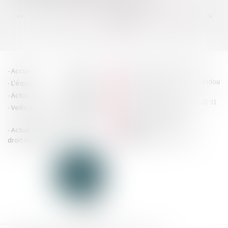
...
...
<<
<
227
228
229
230
231
232
233
>
>>
HOUDAN LEGRAND RÉTIF
Accueil
Cabinet
4 boulevard Georges Pompidou
L'équipe
Nos missions
- 14000 CAEN
Actus
Contact
Tél : 02 31 29 20 20 - Fax : 02 31
Veille juridique
Actualités en
29 20 25
accueil@hlr-
droit social
avocats.fr
Actualités en
Articles
CONTACTEZ-NOUS
droit des affaires