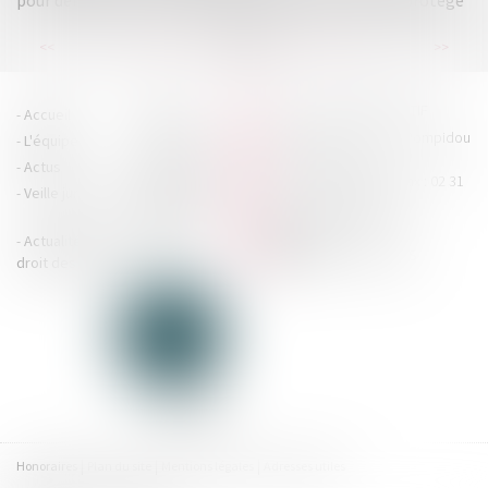
pour défaut de convocation du curateur d’un associé protégé
...
...
<<
<
50
51
52
53
54
55
56
>
>>
HOUDAN LEGRAND RÉTIF
Accueil
Cabinet
4 boulevard Georges Pompidou
L'équipe
Nos missions
- 14000 CAEN
Actus
Contact
Tél : 02 31 29 20 20 - Fax : 02 31
Veille juridique
Actualités en
29 20 25
accueil@hlr-
droit social
avocats.fr
Actualités en
Articles
CONTACTEZ-NOUS
droit des affaires
Honoraires
Plan du site
Mentions légales
Adresses utiles