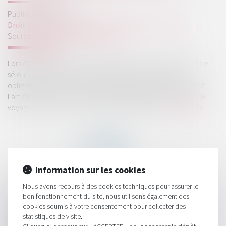
Publié le :
09/10/2024
Droit de la consommation
/
Pratiques commerciales
Source :
www.lemag-juridique.com
Lors de la conclusion d’un contrat de vente de voyages et de
séjours, les agences de voyages sont soumises à une
obligation d’information précontractuelle, conformément à
l’article 1112-1 du Code civil. Cette obligation s’applique aux
voyages à forfait et aux prestations de voyage...
Lire la suite
Information sur les cookies
HISTORIQUE
Nous avons recours à des cookies techniques pour assurer le
bon fonctionnement du site, nous utilisons également des
La déchéance du terme du prêt ne peut porter sur la base
cookies soumis à votre consentement pour collecter des
statistiques de visite.
d’une clause d’exigibilité immédiate réputée abusive