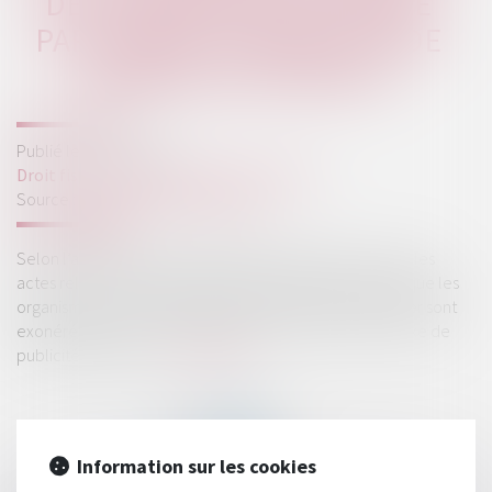
DE L’EXONÉRATION PRÉVUE
PAR L’ARTICLE 1084 DU CODE
GÉNÉRAL DES IMPÔTS
Publié le :
21/07/2025
Droit fiscal
/
Fiscalité des professionnels
Source :
www.lemag-juridique.com
Selon l’article 1084 du Code général des impôts, « tous les
actes relatifs aux acquisitions d’immeuble et aux prêts que les
organismes de sécurité sociale sont autorisés à effectuer sont
exonérés des droits d’enregistrement ainsi que de la taxe de
publicité foncière »...
Lire la suite
Information sur les cookies