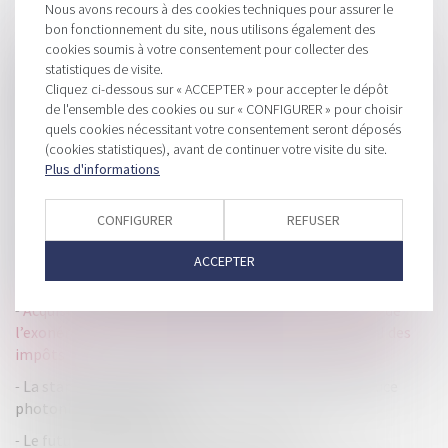
Nous avons recours à des cookies techniques pour assurer le
bon fonctionnement du site, nous utilisons également des
HISTORIQUE
cookies soumis à votre consentement pour collecter des
statistiques de visite.
Abus de majorité : la nullité de la délibération n’est pas
Cliquez ci-dessous sur « ACCEPTER » pour accepter le dépôt
subordonnée à la mise en cause des associés majoritaires en
de l'ensemble des cookies ou sur « CONFIGURER » pour choisir
l’absence de demande de dédommagement !
quels cookies nécessitant votre consentement seront déposés
Cotisation foncière des entreprises : actualisation du
(cookies statistiques), avant de continuer votre visite du site.
barème de la base minimum
Plus d'informations
Lancement d'une mission dédiée à la transmission-reprise
CONFIGURER
REFUSER
d'entreprises
Prêt en devise étrangère : le risque de change s’apprécie au
ACCEPTER
regard de la situation de l’emprunteur
Acquisition des parts d’une SCI : retour sur les limites de
l’exonération prévue par l’article 1084 du Code général des
impôts
La start-up française Arago lève des fonds pour sa puce
photonique dédiée à l'IA
Le futur statut du bailleur privé se dévoile