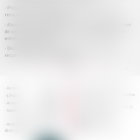
Projet de plan : la QPC est irrecevable en l’absence de
recours du créancier dissident !
Abus de position dominante et discours dénigrant : la Cour
de cassation encadre strictement la communication des
entreprises dominantes !
Démarchage à domicile : nullité du contrat pour non-
respect des mentions obligatoires
...
...
<<
<
15
16
17
18
19
20
21
>
>>
HOUDAN LEGRAND RÉTIF
Accueil
Cabinet
4 boulevard Georges Pompidou
L'équipe
Nos missions
- 14000 CAEN
Actus
Contact
Tél : 02 31 29 20 20 - Fax : 02 31
Veille juridique
Actualités en
29 20 25
accueil@hlr-
droit social
avocats.fr
Actualités en
Articles
CONTACTEZ-NOUS
droit des affaires