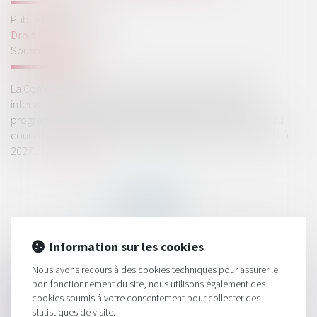
Publié le :
27/03/2019
Droit fiscal
Source :
europa.eu
La Commission européenne a salué l'accord provisoire
intervenu aujourd'hui concernant le financement du
programme de coopération fiscale de l'Union («Fiscalis») au
cours de la prochaine période budgétaire de l'UE, de 2021 à
2027...
Lire la suite
Information sur les cookies
HISTORIQUE
Nous avons recours à des cookies techniques pour assurer le
bon fonctionnement du site, nous utilisons également des
Condamnation d'une société de recouvrement pour
cookies soumis à votre consentement pour collecter des
pratique commerciale trompeuse
statistiques de visite.