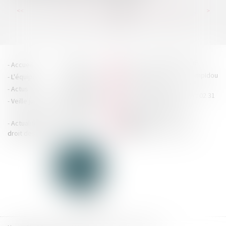
...
...
<<
<
221
222
223
224
225
226
227
>
>>
HOUDAN LEGRAND RÉTIF
Accueil
Cabinet
4 boulevard Georges Pompidou
L'équipe
Nos missions
- 14000 CAEN
Actus
Contact
Tél : 02 31 29 20 20 - Fax : 02 31
Veille juridique
Actualités en
29 20 25
accueil@hlr-
droit social
avocats.fr
Actualités en
Articles
CONTACTEZ-NOUS
droit des affaires