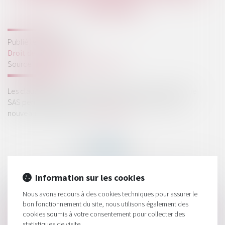
CESSION
Publié le :
05/08/2026
Droit des sociétés
Source :
www.lemag-juridique.com
Les clauses de préemption insérées dans les statuts d'une
SAS permettent aux associés de contrôler l'entrée de
nouveaux actionnaires...
Lire la suite
Information sur les cookies
HISTORIQUE
Nous avons recours à des cookies techniques pour assurer le
bon fonctionnement du site, nous utilisons également des
SAS : la violation d'une clause de préemption peut entraîner
cookies soumis à votre consentement pour collecter des
la nullité de la cession
statistiques de visite.