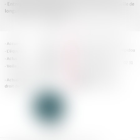
Entreprises en difficulté : bénéficiez de l’activité partielle de
longue durée rebond (APLD-R)
<<
<
1
2
3
4
5
>
>>
HOUDAN LEGRAND RÉTIF
Accueil
Cabinet
4 boulevard Georges Pompidou
L'équipe
Nos missions
- 14000 CAEN
Actus
Contact
Tél : 02 31 29 20 20 - Fax : 02 31
Veille juridique
Actualités en
29 20 25
accueil@hlr-
droit social
avocats.fr
Actualités en
Articles
CONTACTEZ-NOUS
droit des affaires