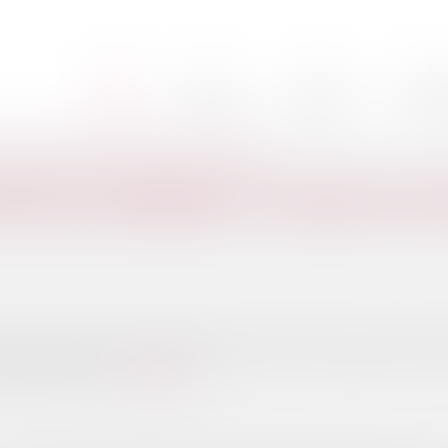
Cabinet
L'équipe
Nos mi
Accueil
a date de cessation de paiement et limite du pouvoir du juge
TION DE PAIEMENT ET LIMITE DU 
ibunal fixe la date de cessation des paiements, laquelle peut être re
de la procédure...
Lire la suite