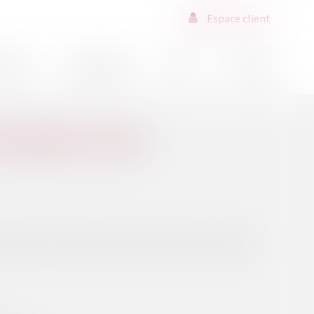
Espace client
ssions
Déontologie
Actus
Contact
POUVOIR DU JUGE
portée une ou plusieurs fois sans pouvoir être antérieure