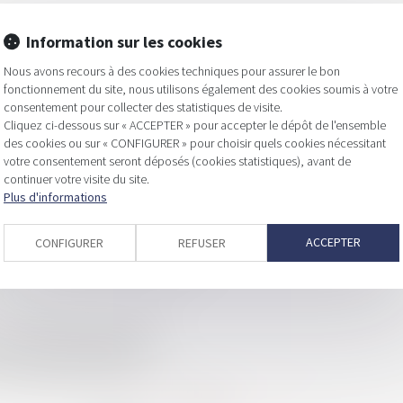
Information sur les cookies
Nous avons recours à des cookies techniques pour assurer le bon
fonctionnement du site, nous utilisons également des cookies soumis à votre
 pouvoir du juge
consentement pour collecter des statistiques de visite.
Cliquez ci-dessous sur « ACCEPTER » pour accepter le dépôt de l'ensemble
 entreprises, les mesures prévues
des cookies ou sur « CONFIGURER » pour choisir quels cookies nécessitant
votre consentement seront déposés (cookies statistiques), avant de
sation d’activité ?
continuer votre visite du site.
t par le dirigeant d'une société en difficulté
Plus d'informations
ACCEPTER
CONFIGURER
REFUSER
ion de la procédure de sauvegarde
ment celle de ses associés
on substantielle du plan ?