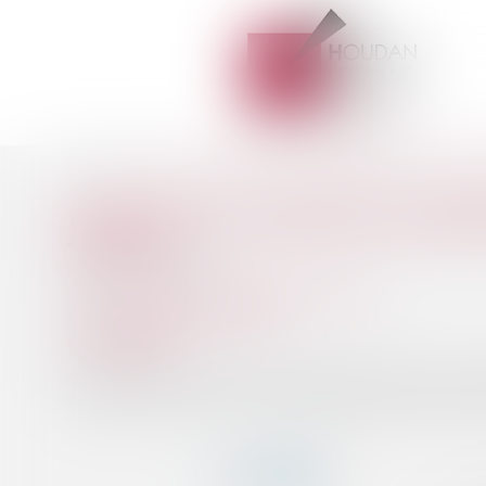
Accueil
Droit des sociétés
Procédures collectives
Report de l
Vous êtes ici :
REPORT DE LA DATE DE CESSA
Publié le :
11/02/2022
Droit des sociétés
/
Procédures collectives
Source :
www.actu-juridique.fr
Aux termes de l’article L. 631-8 du Code de commerce, le tr
de plus de dix-huit mois à la date du jugement d’ouverture 