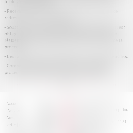
loi du 20 novembre 2023
Recevabilité des poursuites après l’adoption du plan de
redressement : le cas de la caution
Soustraction du droit de gage général des créanciers : il est
obligatoire de démontrer que l’immeuble constituait la
résidence principale du débiteur au jour de l’ouverture de la
procédure
Des raisons justifiant la désignation d’un mandataire ad hoc
Compétences du juge-commissaire à la clôture de la
procédure après résolution du plan de redressement
...
...
<<
<
4
5
6
7
8
9
10
>
>>
HOUDAN LEGRAND RÉTIF
Accueil
Cabinet
4 boulevard Georges Pompidou
L'équipe
Nos missions
- 14000 CAEN
Actus
Contact
Tél : 02 31 29 20 20 - Fax : 02 31
Veille juridique
Actualités en
29 20 25
accueil@hlr-
droit social