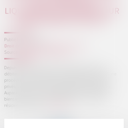
LA CLÔTURE DE LA
LIQUIDATION JUDICIAIRE POUR
INSUFFISANCE D’ACTIFS
Publié le :
04/01/2024
Droit des sociétés
/
Procédures collectives
Source :
www.lemag-juridique.com
Depuis la loi du 6 août 2015, la résidence principale du
débiteur personne physique est insaisissable, le cadre d’une
procédure collective. Pour tous les autres biens fonciers
privés, la déclaration d’insaisissabilité doit être effectuée.
Auparavant, celle-ci était obligatoire pour l’ensemble des
biens immobiliers personnels du débiteur, y compris la
résidence principale...
Lire la suite