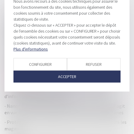
Nous avons recours à des cookies techniques pour assurer le
bon fonctionnement du site, nous utilisons également des
HISTORIQUE
cookies soumis à votre consentement pour collecter des
statistiques de visite.
Consommation : avec Origine’Info vers une meilleure
Cliquez ci-dessous sur « ACCEPTER » pour accepter le dépôt
de l'ensemble des cookies ou sur « CONFIGURER » pour choisir
transparence de l’origine des produits alimentaires
quels cookies nécessitant votre consentement seront déposés
transformés
(cookies statistiques), avant de continuer votre visite du site.
Commerçants : prenez date des soldes d’été !
Plus d'informations
Distribution d'échantillon par un professionnel : sur
demande uniquement du consommateur
CONFIGURER
REFUSER
Les promotions sur les produits d’hygiène et d’entretien
ACCEPTER
sont encadrées
Vente hors établissement : retour sur l’obligation
d’information précontractuelle
Nanomatériaux dans les produits solaires : la DGCCRF agit
en vue d’une meilleure application des règles européennes
Protéger les consommateurs sur internet comme dans les
magasins