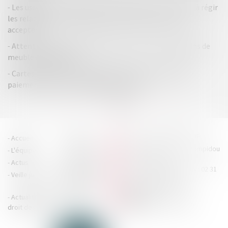
Les usages techniques à une profession ont vocation à régir
les relations contractuelles dès lors qu’elles ont été
acceptées
Attention aux pratiques abusives de certains magasins de
meubles éphémères
Cartes bancaires, chèques, espèces : quels moyens de
paiement êtes-vous obligés d’accepter ?
<<
<
1
2
3
4
>
>>
HOUDAN LEGRAND RÉTIF
Accueil
Cabinet
4 boulevard Georges Pompidou
L'équipe
Nos missions
- 14000 CAEN
Actus
Contact
Tél : 02 31 29 20 20 - Fax : 02 31
Veille juridique
Actualités en
29 20 25
accueil@hlr-
droit social
avocats.fr
Actualités en
Articles
CONTACTEZ-NOUS
droit des affaires