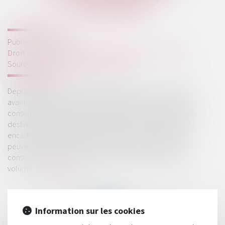
ENCADRÉES
Publié le :
06/03/2024
Droit de la consommation
/
Pratiques commerciales
Source :
cabinet-rs.expert-infos.com
Depuis le 1er janvier 2019, les promotions, c’est-à-dire les
avantages ayant pour effet de réduire le prix de vente au
consommateur, des denrées alimentaires ou des produits
destinés à l’alimentation des animaux de compagnie sont
encadrées tant en valeur qu’en volume. Ainsi, elles ne
peuvent pas être supérieures à 34 % du prix de vente au
consommateur. Elles sont également limitées à 25 % en
volume...
Lire la suite
Information sur les cookies