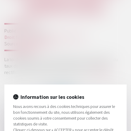
CAS D’APPLICATION
COMMENTÉS AU BOFIP
Publié le :
23/08/2023
Droit fiscal
/
Fiscalité des professionnels
Source :
www.legifiscal.fr
La loi de finances pour 2023 a élargi les cas d’application du
taux de TVA à 5,5% à 2 nouvelles situations. Une facture
rectificative n’est pas nécessaire en cas de...
Lire la suite
Information sur les cookies
Nous avons recours à des cookies techniques pour assurer le
bon fonctionnement du site, nous utilisons également des
HISTORIQUE
cookies soumis à votre consentement pour collecter des
statistiques de visite.
La modification possible d'un régime fiscal de faveur ?
Cliquez ci-dessous sur « ACCEPTER » pour accepter le dépôt