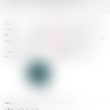
...
...
<<
<
7
8
9
10
11
12
13
>
>>
HOUDAN LEGRAND RÉTIF
Accueil
Cabinet
4 boulevard Georges Pompidou
L'équipe
Nos missions
- 14000 CAEN
Actus
Contact
Tél : 02 31 29 20 20 - Fax : 02 31
Veille juridique
Actualités en
29 20 25
accueil@hlr-
droit social
avocats.fr
Actualités en
Articles
CONTACTEZ-NOUS
droit des affaires
Honoraires
Plan du site
Mentions légales
Adresses utiles
Septeo Digital & Services © 2018