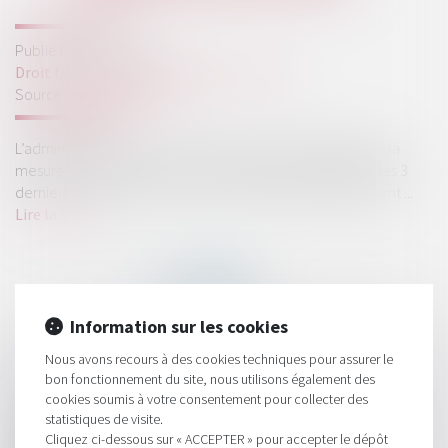
Publié le :
08/09/2021
Droit fiscal
/
Fiscalité des professionnels
Source :
www.legifiscal.fr
L’administration fiscale a commenté ce 23 août au BOFiP, la
mesure temporaire de report en arrière des déficits sur les 3
derniers exercices au lieu d’un seul. Elle fournit notamment ...
Lire la suite
Information sur les cookies
Nous avons recours à des cookies techniques pour assurer le
HISTORIQUE
bon fonctionnement du site, nous utilisons également des
cookies soumis à votre consentement pour collecter des
Le taux d’intérêt des comptes courants est à la baisse
statistiques de visite.
Cliquez ci-dessous sur « ACCEPTER » pour accepter le dépôt
Comptes courants d'associés : taux maximal d'intérêts