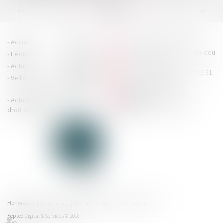
...
...
<<
<
16
17
18
19
20
21
22
>
>>
HOUDAN LEGRAND RÉTIF
Accueil
Cabinet
4 boulevard Georges Pompidou
L'équipe
Nos missions
- 14000 CAEN
Actus
Contact
Tél : 02 31 29 20 20 - Fax : 02 31
Veille juridique
Actualités en
29 20 25
accueil@hlr-
droit social
avocats.fr
Actualités en
Articles
CONTACTEZ-NOUS
droit des affaires
Honoraires
Plan du site
Mentions légales
Adresses utiles
Septeo Digital & Services © 2018