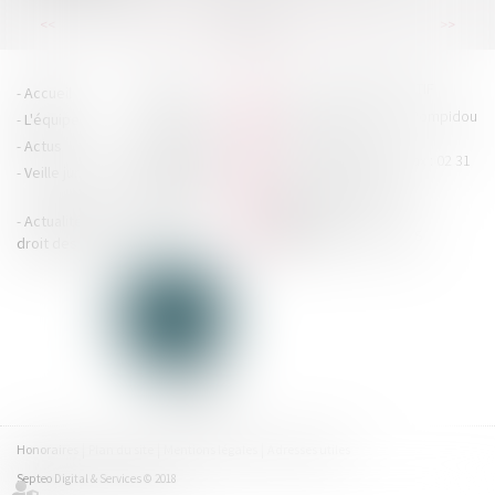
...
...
<<
<
27
28
29
30
31
32
33
>
>>
HOUDAN LEGRAND RÉTIF
Accueil
Cabinet
4 boulevard Georges Pompidou
L'équipe
Nos missions
- 14000 CAEN
Actus
Contact
Tél : 02 31 29 20 20 - Fax : 02 31
Veille juridique
Actualités en
29 20 25
accueil@hlr-
droit social
avocats.fr
Actualités en
Articles
CONTACTEZ-NOUS
droit des affaires
Honoraires
Plan du site
Mentions légales
Adresses utiles
Septeo Digital & Services © 2018