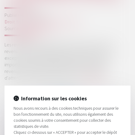
Publié le :
19/03/2019
Droit fiscal
/
Fiscalité des particuliers
Source :
www.legifiscal.fr
Les revenus des particuliers étant soumis à l'impôt sur le
revenu à un barème progressif, la perception de revenus
exceptionnels ou différés peut entraîner une hausse
importante de l’IR. En conséquence, pour ce type de
revenus, le «système du quotient » existe et permet
d'atténuer la progressivité de l'impôt...
Lire la suite
Information sur les cookies
Nous avons recours à des cookies techniques pour assurer le
bon fonctionnement du site, nous utilisons également des
cookies soumis à votre consentement pour collecter des
HISTORIQUE
statistiques de visite.
Cliquez ci-dessous sur « ACCEPTER » pour accepter le dépôt