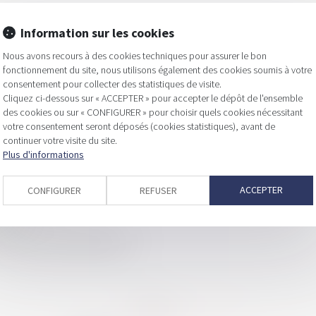
Information sur les cookies
Nous avons recours à des cookies techniques pour assurer le bon
fonctionnement du site, nous utilisons également des cookies soumis à votre
e de véhicule électrique
consentement pour collecter des statistiques de visite.
Cliquez ci-dessous sur « ACCEPTER » pour accepter le dépôt de l'ensemble
is de garde d’enfants commenté au BOFiP
des cookies ou sur « CONFIGURER » pour choisir quels cookies nécessitant
votre consentement seront déposés (cookies statistiques), avant de
ème 2023
continuer votre visite du site.
t ressources des locataires
Plus d'informations
t et nourriture
ACCEPTER
CONFIGURER
REFUSER
que déclarer ?
uite
ion de votre enfant majeur ?