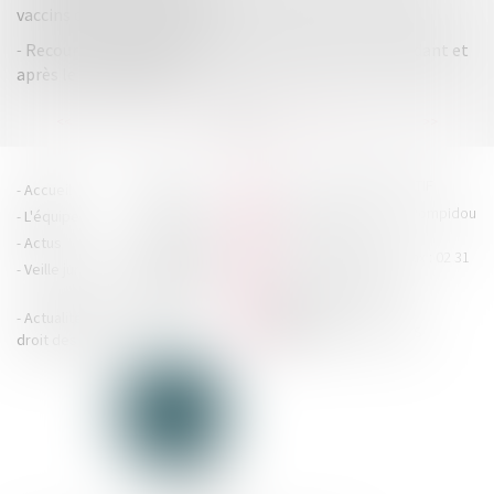
vaccins contre la Covid-19
Recours hiérarchique : deux garanties distinctes pendant et
après le contrôle fiscal
...
...
<<
<
5
6
7
8
9
10
11
>
>>
HOUDAN LEGRAND RÉTIF
Accueil
Cabinet
4 boulevard Georges Pompidou
L'équipe
Nos missions
- 14000 CAEN
Actus
Contact
Tél : 02 31 29 20 20 - Fax : 02 31
Veille juridique
Actualités en
29 20 25
accueil@hlr-
droit social
avocats.fr
Actualités en
Articles
CONTACTEZ-NOUS
droit des affaires