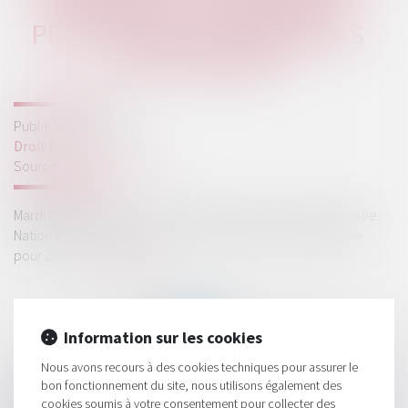
NATIONALE A ADOPTÉ LE
PROJET DE LOI DE FINANCES
RECTIFICATIVE
Publié le :
16/06/2021
Droit fiscal
Source :
fiscalonline.com
Mardi 8 juin matin, la commission des finances de l’Assemblée
Nationale a adopté le projet de loi de finances rectificative
pour 2021...
Lire la suite
Information sur les cookies
Nous avons recours à des cookies techniques pour assurer le
bon fonctionnement du site, nous utilisons également des
HISTORIQUE
cookies soumis à votre consentement pour collecter des