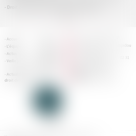
Droit de réclamation des dirigeants solidaires
...
<<
<
1
2
3
4
5
6
7
>
>>
HOUDAN LEGRAND RÉTIF
Accueil
Cabinet
4 boulevard Georges Pompidou
L'équipe
Nos missions
- 14000 CAEN
Actus
Contact
Tél : 02 31 29 20 20 - Fax : 02 31
Veille juridique
Actualités en
29 20 25
accueil@hlr-
droit social
avocats.fr
Actualités en
Articles
CONTACTEZ-NOUS
droit des affaires