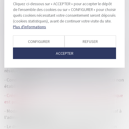
Cliquez ci-dessous sur « ACCEPTER » pour accepter le dépôt
La déclaration incombant aux organismes bénéficiaires de
de l'ensemble des cookies ou sur « CONFIGURER » pour choisir
dons peut être effectuée jusqu'à fin 2022
quels cookies nécessitant votre consentement seront déposés
Secret fiscal au bénéfice d'héritiers qui ont assumé la
(cookies statistiques), avant de continuer votre visite du site.
charge d'un impôt et demandent communication
Plus d'informations
d'informations
CONFIGURER
REFUSER
Apport-cession : l'activité de location meublée à l'épreuve
du réinvestissement à caractère économique
ACCEPTER
Gains en capital : en l'absence d'imposition exclusive dans
l'état de la source, l’état de résidence dispose de son droit
résiduel de taxation
Conditions de remboursement de TVA pour un assujetti non
établi en France
Crédit d'impôt recherche : la notion de subvention publique
est précisée
Modalités de communication d'informations par l'Urssaf à
l'administration fiscale
Le droit de suite en matière de taxe foncière en question