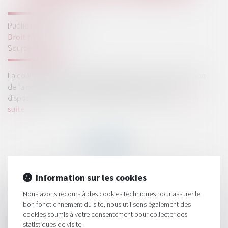
Publié le :
13/04/2022
Droit fiscal
Source :
www.efl.fr
La cour administrative d'appel de Paris donne une définition
de la notion de « subvention publique » au sens des
dispositions relatives au crédit d'impôt recherche...
Lire la
suite
Information sur les cookies
HISTORIQUE
Nous avons recours à des cookies techniques pour assurer le
bon fonctionnement du site, nous utilisons également des
Le Parlement européen va soutenir le taux d'imposition
cookies soumis à votre consentement pour collecter des
minimum sur les multinationales
statistiques de visite.