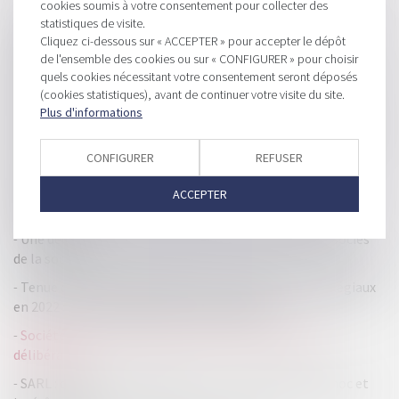
cookies soumis à votre consentement pour collecter des
HISTORIQUE
statistiques de visite.
Cliquez ci-dessous sur « ACCEPTER » pour accepter le dépôt
Adoption des décisions collectives dans une SAS : à quelle
de l'ensemble des cookies ou sur « CONFIGURER » pour choisir
majorité ?
quels cookies nécessitant votre consentement seront déposés
Devoir de vigilance européen : le contenu de la proposition
(cookies statistiques), avant de continuer votre visite du site.
Plus d'informations
de directive
Secrétariat juridique des sociétés commerciales : comment
CONFIGURER
REFUSER
participer à la constitution de la société ?
Vers un renforcement de la mixité dans les équipes
ACCEPTER
dirigeantes
Une décision unanime doit être prise par tous les associés
de la société
Tenue des assemblées générales et des organes collégiaux
en 2022 : les règles devraient être adaptées
Société civile : unanimité des associés et nullité de
délibération
SARL : demande de désignation d’un mandataire ad hoc et