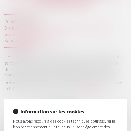
DÉLIBÉRATION
Publié le :
18/01/2022
Droit des sociétés
/
Droit des sociétés commerciales et
professionnelles
Source :
www.actu-juridique.fr
Les décisions qui excèdent les pouvoirs reconnus aux gérants
sont prises selon les dispositions statutaires ou, en l’absence
de telles dispositions, à l’unanimité des associés (C. civ., art.
1852). Cette unanimité ne se limite pas à celle des associés
présents ou représentés à une assemblée générale, mais vise
la totalité des associés de la société...
Lire la suite
Information sur les cookies
Nous avons recours à des cookies techniques pour assurer le
bon fonctionnement du site, nous utilisons également des