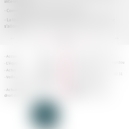
intérêt social
Comment destituer un gérant de SARL ?
La liste des données devant figurer au répertoire Sirene
s’allonge
...
...
<<
<
12
13
14
15
16
17
18
>
>>
HOUDAN LEGRAND RÉTIF
Accueil
Cabinet
4 boulevard Georges Pompidou
L'équipe
Nos missions
- 14000 CAEN
Actus
Contact
Tél : 02 31 29 20 20 - Fax : 02 31
Veille juridique
Actualités en
29 20 25
accueil@hlr-
droit social
avocats.fr
Actualités en
Articles
CONTACTEZ-NOUS
droit des affaires