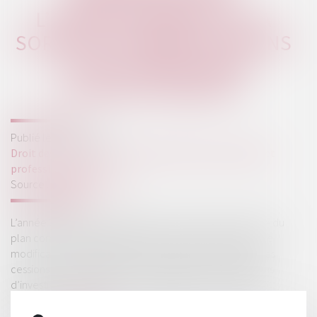
L’ENREGISTREMENT DE LA
SORTIE DES IMMOBILISATIONS
ET DES SUBVENTIONS
D’INVESTISSEMENT
Publié le :
21/01/2025
Droit des sociétés
/
Droit des sociétés commerciales et
professionnelles
Source :
www.legifiscal.fr
L’année 2025 va être marquée par une réforme majeure du
plan comptable général (PCG). Il prévoit notamment une
modification de la définition du résultat exceptionnel. Les
cessions d’immobilisation et l’étalement des subventions
d’investissement voient leur enregistrement comptable
modifié...
Lire la suite