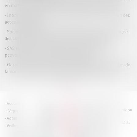
en matière de communication des documents sociaux
Inopposabilité des faits non publiés au RCS : l’exclusion des
actes authentiques
Société d’attribution d’immeubles en jouissance partagée :
des conditions strictes pour le retrait d’un associé
SAS et décisions collectives des associés : les statuts
peuvent-ils fixer le seuil des voix exprimées ?
Garantie d’éviction et liberté d’entreprendre : les limites de
la non-concurrence après la cession de parts sociales
...
<<
<
1
2
3
4
5
6
7
>
>>
HOUDAN LEGRAND RÉTIF
Accueil
Cabinet
4 boulevard Georges Pompidou
L'équipe
Nos missions
- 14000 CAEN
Actus
Contact
Tél : 02 31 29 20 20 - Fax : 02 31
Veille juridique
Actualités en
29 20 25
accueil@hlr-
droit social
avocats.fr