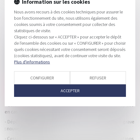
Information sur les cookies
Nous avons recours à des cookies techniques pour assurer le
bon fonctionnement du site, nous utilisons également des
cookies soumis à votre consentement pour collecter des
statistiques de visite.
Cliquez ci-dessous sur « ACCEPTER » pour accepter le dépôt
HISTORIQUE
de l'ensemble des cookies ou sur « CONFIGURER » pour choisir
quels cookies nécessitant votre consentement seront déposés
Le simple retard dans la transmission des documents
(cookies statistiques), avant de continuer votre visite du site.
comptables ne constitue pas une infraction
Plus d'informations
Abus de majorité : cadre juridique, jurisprudence et sanctions
CONFIGURER
REFUSER
Réforme du PCG : modification de l’enregistrement de la
sortie des immobilisations et des subventions
ACCEPTER
d’investissement
Guichet unique des formalités des entreprises : un récépissé
en cas de dysfonctionnement
Dépôt des formalités d’entreprises en cas de difficulté grave
: nouvelles dispositions
Cession et valorisation d’actions : retour sur les obligations