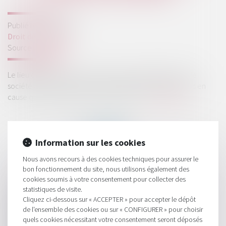
Publié le :
01/06/2021
Droit des sociétés
Source :
www.efl.fr
Le lieu choisi pour la tenue d’une assemblée générale de
société à responsabilité limitée (SARL) ne peut être remis en
cause qu’en présence d’un abus de droit...
Lire la suite
Information sur les cookies
Nous avons recours à des cookies techniques pour assurer le
bon fonctionnement du site, nous utilisons également des
HISTORIQUE
cookies soumis à votre consentement pour collecter des
statistiques de visite.
Le quitus donné au dirigeant par l’assemblée générale ne
Cliquez ci-dessous sur « ACCEPTER » pour accepter le dépôt
l’exonère pas de sa responsabilité
de l'ensemble des cookies ou sur « CONFIGURER » pour choisir
quels cookies nécessitant votre consentement seront déposés
La transmission universelle du patrimoine d’une société