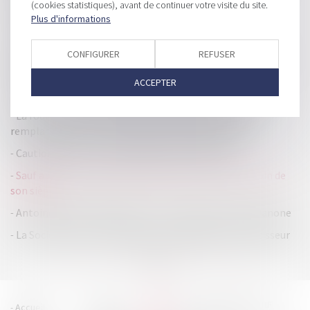
(cookies statistiques), avant de continuer votre visite du site.
comptable n’est pas une cession de clientèle
Plus d'informations
Comment reconnaitre une entreprise qui fraude ?
CONFIGURER
REFUSER
Faut-il investir dans l’immobilier avec une SCI à l’IS ? Quel
est l’intérêt fiscal et patrimonial ?
ACCEPTER
Association : responsabilité du dirigeant pour faux
La fourniture de l’extrait d’immatriculation bientôt
remplacée par la communication du numéro RCS
Cautionnement : pas de nullité en cas de fraude
Sauf abus, une assemblée de SARL peut être tenue loin de
son siège
Antoine de Saint-Affrique est le nouveau patron de Danone
La Société Civile Immobilière : petit guide de l’investisseur
<<
<
1
2
3
4
5
>
>>
HOUDAN LEGRAND RÉTIF
Accueil
Cabinet