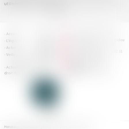
utilisées en tant qu’ingrédients
<<
<
1
2
3
>
>>
HOUDAN LEGRAND RÉTIF
Accueil
Cabinet
4 boulevard Georges Pompidou
L'équipe
Nos missions
- 14000 CAEN
Actus
Contact
Tél : 02 31 29 20 20 - Fax : 02 31
Veille juridique
Actualités en
29 20 25
accueil@hlr-
droit social
avocats.fr
Actualités en
Articles
CONTACTEZ-NOUS
droit des affaires
Honoraires
Plan du site
Mentions légales
Adresses utiles