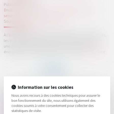
Publié le :
04/08/2025
Droit de la consommation
/
Conformité des biens et
services
Source :
cabinet-rs.expert-infos.com
À l’instar des réfrigérateurs, des lave-linges ou des téléviseurs,
les smartphones et les tablettes doivent désormais afficher
une étiquette énergie qui indique leur consommation
énergétique, leur réparabilité et leur durabilité...
Lire la suite
Information sur les cookies
HISTORIQUE
Nous avons recours à des cookies techniques pour assurer le
bon fonctionnement du site, nous utilisons également des
Sécurité et allégations environnementales des fournitures
cookies soumis à votre consentement pour collecter des
scolaires : la vigilance s’impose
statistiques de visite.