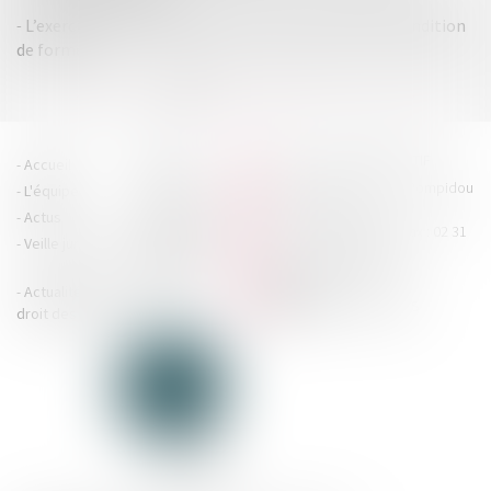
L’exercice du droit d’option n’est soumis à aucune condition
de forme !
<<
<
1
2
3
4
5
6
7
>
>>
HOUDAN LEGRAND RÉTIF
Accueil
Cabinet
4 boulevard Georges Pompidou
L'équipe
Nos missions
- 14000 CAEN
Actus
Contact
Tél : 02 31 29 20 20 - Fax : 02 31
Veille juridique
Actualités en
29 20 25
accueil@hlr-
droit social
avocats.fr
Actualités en
Articles
CONTACTEZ-NOUS
droit des affaires