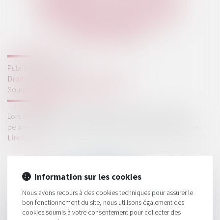
COMMERCIAL EN CAS DE
CESSION GLOBALE DE
L’IMMEUBLE !
Publié le :
02/07/2025
Droit commercial
/
Baux commerciaux
Source :
www.lemag-juridique.com
Lors de la vente d’un bien immobilier, certaines situations
peuvent ouvrir un droit de préemption au profit du locataire...
Lire la suite
Information sur les cookies
Nous avons recours à des cookies techniques pour assurer le
bon fonctionnement du site, nous utilisons également des
cookies soumis à votre consentement pour collecter des
HISTORIQUE